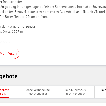
rt
Deutschnofen
 Umgebung
In ruhiger Lage, auf einem Sonnenplateau hoch über Bozen, auf
uckenden Bergwelt begeistert vom ersten Augenblick an – Naturidylle pur!
in Bozen liegt ca. 25 km entfernt.
 der Natur, ruhig, zentral
s Ortes: 1357 m
nungen:
en Innsbruck ca. 140 km
ntrum/Ortszentrum Deutschnofen ca. 500 m
Mehr lesen
 Bozen ca. 25 km
z Golfplatz Petersberg ca. 8 km
tet Ihre Unterkunft:
gebote
/Ökotaxe/Touristensteuer zahlbar vor Ort: pro Tag/pro Person ca. 2.50 EUR
n Zeit ab 14:00 Uhr
ut Zeit bis 11:00 Uhr
ngebote
Ohne Verpflegung
mind. Frühstück
min
ion
451
€
nicht verfügbar
nicht verfügbar
nlage, Sonnenterrasse