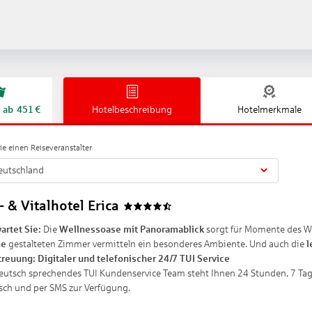
ab
451
€
Hotelbeschreibung
Hotelmerkmale
e einen Reiseveranstalter
eutschland
- & Vitalhotel Erica
4.5
artet Sie:
Die
Wellnessoase mit Panoramablick
sorgt für Momente des W
ne
gestalteten Zimmer vermitteln ein besonderes Ambiente. Und auch die
l
treuung:
Digitaler und telefonischer 24/7 TUI Service
eutsch sprechendes TUI Kundenservice Team steht Ihnen 24 Stunden, 7 Tage
isch und per SMS zur Verfügung.