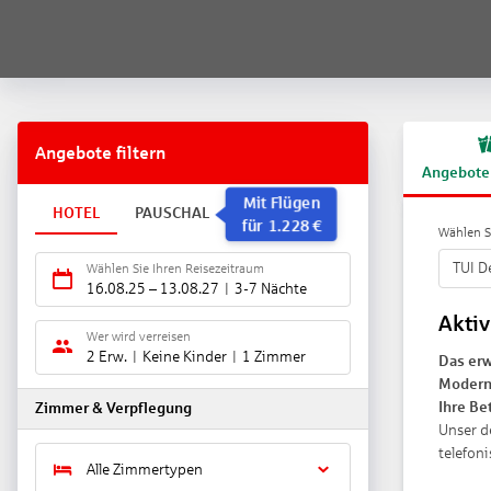
Angebote filtern
Angebote
Mit Flügen
HOTEL
PAUSCHAL
für
1.228
€
Wählen Si
TUI D
Wählen Sie Ihren Reisezeitraum
16.08.25
–
13.08.27
3-7 Nächte
Aktiv
Wer wird verreisen
2 Erw.
Keine Kinder
1 Zimmer
Das erw
Moder
Ihre Be
Zimmer & Verpflegung
Unser d
telefon
Alle Zimmertypen