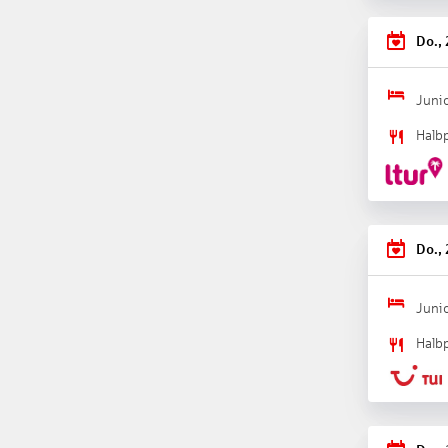
BABYS
Kinderh
Do.,
KINDE
Kinder
Junio
So wohn
Halb
Juniors
kombini
Gebühr,
Föhn, B
Latemar
Do.,
Schreib
Latemar
Fußbode
Junio
Badewan
Halb
Nachhal
Die Unt
Die Unt
Den Gäs