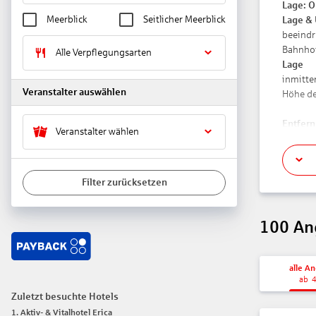
Lage:
O
Meerblick
Seitlicher Meerblick
Lage &
beeindr
Bahnhof 
Alle Verpflegungsarten
Lage
inmitten
Veranstalter auswählen
Höhe de
Entfer
Veranstalter wählen
Flughaf
Stadtze
Bahnhof
Filter zurücksetzen
Golfplat
Das bie
100
An
Kurtaxe
Check-i
Check-o
alle A
Rezept
ab
Lift
Zuletzt besuchte Hotels
Gartena
1
.
Aktiv- & Vitalhotel Erica