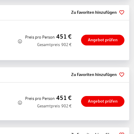
Zu Favoriten hinzufügen
451
€
Preis pro Person
Angebot prüfen
ahl der Räume in diesem Zimmertyp: 1, Aufteilung wie folgt:
Gesamtpreis
902
€
g, Fußboden: Teppichboden, Safe: ohne Gebühr, Minibar: gegen
rvice: täglich, ohne Gebühr, Dusche, WC, Bademantel: ohne Gebühr,
zahl der Räume in diesem Zimmertyp: 1, Fußboden: Teppichboden,
Zu Favoriten hinzufügen
gramm, Sat-TV, Dusche, WC, Föhn, Balkon oder Terrasse
sem Zimmertyp: 1, Aufteilung wie folgt: 1 Schlafzimmer,
N/WiFi: ohne Gebühr, Fernseher: deutsches Programm, Sat-TV,
451
€
Preis pro Person
Angebot prüfen
Gesamtpreis
902
€
t
Destination & Gemeinschaft
es Erbe und Kultur sowie Besucheretikette.
in lokale Nachhaltigkeitsprojekte.
rn und Unternehmen organisiert werden.