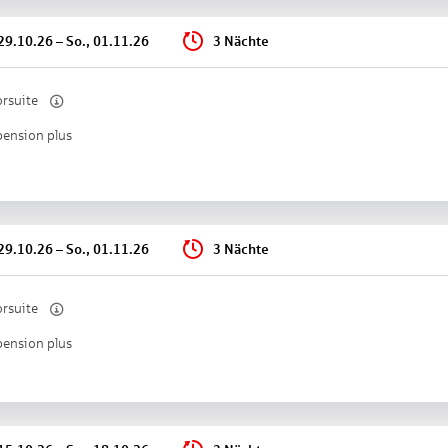
ochstuhl
 29.10.26
–
So., 01.11.26
3 Nächte
R
menü
rsuite
en Sie:
pension plus
uite Rosengarten Residence (JSX1), Juniorsuite, ca. 40 - 45 m², Gesamtanz
ertes Wohn-/Schlafzimmer, Babybett: ohne Gebühr, Reservierung notwendi
 Internet: WLAN/WiFi: ohne Gebühr, Fernseher: Sat-TV, Radio, Reinigungsse
alkon: mit Sitzgelegenheit
 (DZX2), Doppelzimmer, im Hauptgebäude, Südseite, ca. 28 m², Gesamtan
 29.10.26
–
So., 01.11.26
3 Nächte
tisch, Telefon, Internet: WLAN/WiFi: ohne Gebühr, Fernseher: deutsches Pro
 Superior (DZX3), Doppelzimmer, ca. 35 m², Gesamtanzahl der Räume in die
n: Parkett, Safe: ohne Gebühr, Sofa, Minibar: gegen Gebühr, Internet: WLA
rsuite
ne oder Dusche, WC, Bademantel: gegen Gebühr, Föhn, Balkon
pension plus
tigkeit:
Informationen zu Nachhaltigkeitsmaßnahmen in der Unterkunf
erkunft versorgt Gäste mit Informationen über lokale Ökosysteme, kulturell
erkunft investiert 10% ihrer Einnahmen zurück in die lokale Gemeinde oder 
ten werden Touren und Aktivitäten angeboten, die von lokalen Reiseleite