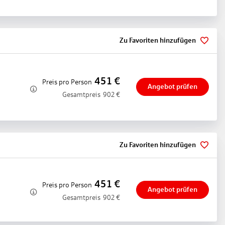
estühle: ohne Gebühr
Zu Favoriten hinzufügen
451
€
Preis pro Person
Angebot prüfen
Gesamtpreis
902
€
Massage
handlung, Peeling, Modellagen, Gesichtsbehandlung, Maniküre,
Zu Favoriten hinzufügen
451
€
Preis pro Person
Angebot prüfen
Gesamtpreis
902
€