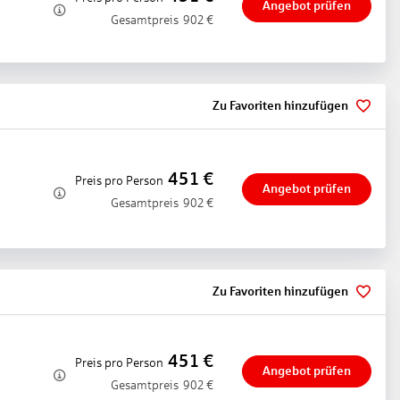
Angebot prüfen
r, Kinderhochstuhl
Gesamtpreis
902
€
Zu Favoriten hinzufügen
451
€
Preis pro Person
Angebot prüfen
Gesamtpreis
902
€
Zu Favoriten hinzufügen
451
€
Preis pro Person
Angebot prüfen
Gesamtpreis
902
€
langlauf: gegen Gebühr, Fremdanbieter, Snowboard: gegen Gebühr,