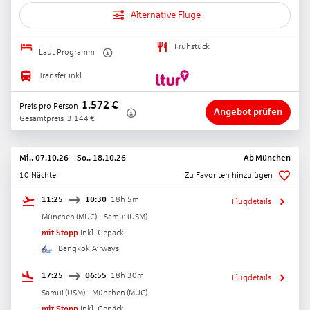
Alternative Flüge
Frühstück
Laut Programm
Transfer inkl.
1.572
€
Preis pro Person
Angebot prüfen
Gesamtpreis
3.144
€
Mi., 07.10.26
–
So., 18.10.26
Ab
München
10 Nächte
Zu Favoriten hinzufügen
11:25
10:30
18h 5m
Flugdetails
München
(
MUC
) -
Samui
(
USM
)
mit Stopp
Inkl. Gepäck
Bangkok Airways
17:25
06:55
18h 30m
Flugdetails
Samui
(
USM
) -
München
(
MUC
)
mit Stopp
Inkl. Gepäck