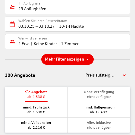
Ihr Abflughafen
25 Abflughäfen
Wählen Sie Ihren Reisezeitraum
03.10.25
–
03.10.27
10-14 Nächte
Wer wird verreisen
2 Erw.
Keine Kinder
1 Zimmer
Mehr Filter anzeigen
100
Angebote
Preis aufsteigend
alle Angebote
Ohne Verpflegung
ab
1.538
€
nicht verfügbar
mind. Frühstück
mind. Halbpension
ab
1.538
€
ab
1.840
€
mind. Vollpension
Alles Inklusive
ab
2.116
€
nicht verfügbar