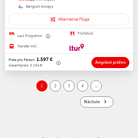
Bangkok Airways
Alternative Flüge
Frühstück
Laut Programm
Transfer inkl.
1.597
€
Preis pro Person
Angebot prüfen
Gesamtpreis
3.194
€
1
2
3
4
...
Nächste