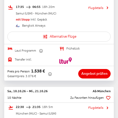
17:35
06:55
18h 20m
Flugdetails
Samui
(
USM
) -
München
(
MUC
)
mit Stopp
Inkl. Gepäck
Bangkok Airways
Alternative Flüge
Frühstück
Laut Programm
Transfer inkl.
1.538
€
Preis pro Person
Angebot prüfen
Gesamtpreis
3.076
€
Sa., 10.10.26
–
Mi., 21.10.26
Ab
München
10 Nächte
Zu Favoriten hinzufügen
22:30
21:35
18h 5m
Flugdetails
München
(
MUC
) -
Samui
(
USM
)