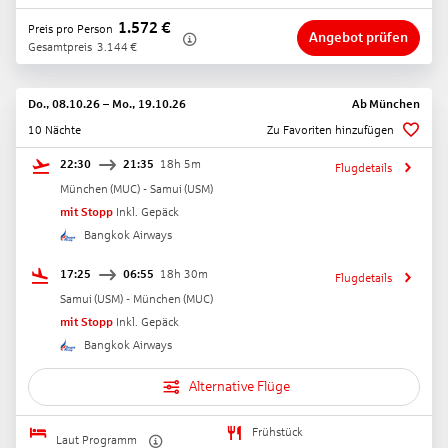
1.572
€
Preis pro Person
Angebot prüfen
Gesamtpreis
3.144
€
Do., 08.10.26
–
Mo., 19.10.26
Ab
München
10 Nächte
Zu Favoriten hinzufügen
22:30
21:35
18h 5m
Flugdetails
München
(
MUC
) -
Samui
(
USM
)
mit Stopp
Inkl. Gepäck
Bangkok Airways
17:25
06:55
18h 30m
Flugdetails
Samui
(
USM
) -
München
(
MUC
)
mit Stopp
Inkl. Gepäck
Bangkok Airways
Alternative Flüge
Frühstück
Laut Programm