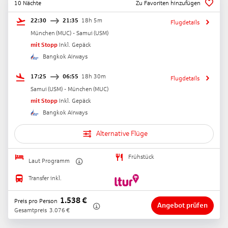
10 Nächte
Zu Favoriten hinzufügen
22:30
21:35
18h 5m
Flugdetails
München
(
MUC
) -
Samui
(
USM
)
mit Stopp
Inkl. Gepäck
Bangkok Airways
17:25
06:55
18h 30m
Flugdetails
Samui
(
USM
) -
München
(
MUC
)
mit Stopp
Inkl. Gepäck
Bangkok Airways
Alternative Flüge
Frühstück
Laut Programm
Transfer inkl.
1.538
€
Preis pro Person
Angebot prüfen
Gesamtpreis
3.076
€