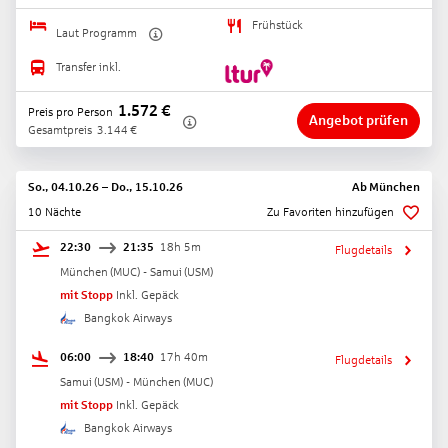
Frühstück
Laut Programm
Transfer inkl.
1.572
€
Preis pro Person
Angebot prüfen
Gesamtpreis
3.144
€
So., 04.10.26
–
Do., 15.10.26
Ab
München
10 Nächte
Zu Favoriten hinzufügen
22:30
21:35
18h 5m
Flugdetails
München
(
MUC
) -
Samui
(
USM
)
mit Stopp
Inkl. Gepäck
Bangkok Airways
06:00
18:40
17h 40m
Flugdetails
Samui
(
USM
) -
München
(
MUC
)
mit Stopp
Inkl. Gepäck
Bangkok Airways