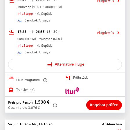
Flugdetails
München
(
MUC
) -
Samui
(
USM
)
mit Stopp
Inkl. Gepäck
Bangkok Airways
17:25
06:55
18h 30m
Flugdetails
Samui
(
USM
) -
München
(
MUC
)
mit Stopp
Inkl. Gepäck
Bangkok Airways
Alternative Flüge
Frühstück
Laut Programm
Transfer inkl.
1.538
€
Preis pro Person
Angebot prüfen
Gesamtpreis
3.076
€
Sa., 03.10.26
–
Mi., 14.10.26
Ab
München