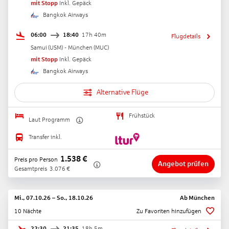
mit Stopp
Inkl. Gepäck
Bangkok Airways
06:00
18:40
17h 40m
Flugdetails
Samui
(
USM
) -
München
(
MUC
)
mit Stopp
Inkl. Gepäck
Bangkok Airways
Alternative Flüge
Frühstück
Laut Programm
Transfer inkl.
1.538
€
Preis pro Person
Angebot prüfen
Gesamtpreis
3.076
€
Mi., 07.10.26
–
So., 18.10.26
Ab
München
10 Nächte
Zu Favoriten hinzufügen
22:30
21:35
18h 5m