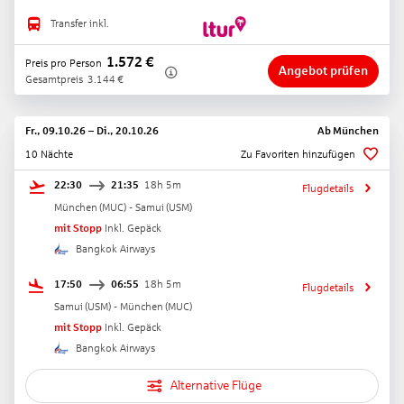
Transfer inkl.
1.572
€
Preis pro Person
Angebot prüfen
Gesamtpreis
3.144
€
Fr., 09.10.26
–
Di., 20.10.26
Ab
München
10 Nächte
Zu Favoriten hinzufügen
22:30
21:35
18h 5m
Flugdetails
München
(
MUC
) -
Samui
(
USM
)
mit Stopp
Inkl. Gepäck
Bangkok Airways
17:50
06:55
18h 5m
Flugdetails
Samui
(
USM
) -
München
(
MUC
)
mit Stopp
Inkl. Gepäck
Bangkok Airways
Alternative Flüge