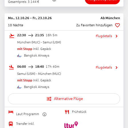
Gesamtpreis
3.144
€
Mo., 12.10.26
–
Fr., 23.10.26
Ab
München
10 Nächte
Zu Favoriten hinzufügen
22:30
21:35
18h 5m
Flugdetails
München
(
MUC
) -
Samui
(
USM
)
mit Stopp
Inkl. Gepäck
Bangkok Airways
06:00
18:40
17h 40m
Flugdetails
Samui
(
USM
) -
München
(
MUC
)
mit Stopp
Inkl. Gepäck
Bangkok Airways
Alternative Flüge
Frühstück
Laut Programm
Transfer inkl.