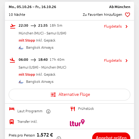
Mo., 05.10.26
–
Fr., 16.10.26
Ab
München
10 Nächte
Zu Favoriten hinzufügen
22:30
21:35
18h 5m
Flugdetails
München
(
MUC
) -
Samui
(
USM
)
mit Stopp
Inkl. Gepäck
Bangkok Airways
06:00
18:40
17h 40m
Flugdetails
Samui
(
USM
) -
München
(
MUC
)
mit Stopp
Inkl. Gepäck
Bangkok Airways
Alternative Flüge
Frühstück
Laut Programm
Transfer inkl.
1.572
€
Preis pro Person
Angebot prüfen