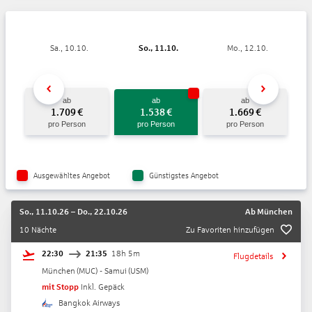
Sa., 10.10.
So., 11.10.
Mo., 12.10.
ab
ab
ab
1.709
€
1.538
€
1.669
€
pro Person
pro Person
pro Person
Ausgewähltes Angebot
Günstigstes Angebot
So., 11.10.26
–
Do., 22.10.26
Ab
München
10 Nächte
Zu Favoriten hinzufügen
22:30
21:35
18h 5m
Flugdetails
München
(
MUC
) -
Samui
(
USM
)
mit Stopp
Inkl. Gepäck
Bangkok Airways