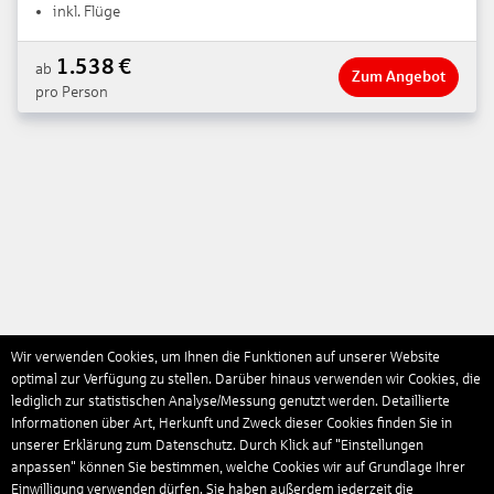
inkl. Flüge
1.538
€
ab
Zum Angebot
pro Person
Wir verwenden Cookies, um Ihnen die Funktionen auf unserer Website
optimal zur Verfügung zu stellen. Darüber hinaus verwenden wir Cookies, die
lediglich zur statistischen Analyse/Messung genutzt werden. Detaillierte
Informationen über Art, Herkunft und Zweck dieser Cookies finden Sie in
unserer Erklärung zum Datenschutz. Durch Klick auf "Einstellungen
anpassen" können Sie bestimmen, welche Cookies wir auf Grundlage Ihrer
Einwilligung verwenden dürfen. Sie haben außerdem jederzeit die