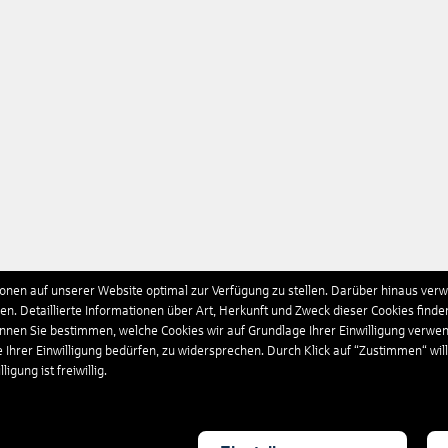
nen auf unserer Website optimal zur Verfügung zu stellen. Darüber hinaus verwe
n. Detaillierte Informationen über Art, Herkunft und Zweck dieser Cookies finde
önnen Sie bestimmen, welche Cookies wir auf Grundlage Ihrer Einwilligung verwe
e Ihrer Einwilligung bedürfen, zu widersprechen. Durch Klick auf “Zustimmen“ wil
igung ist freiwillig.