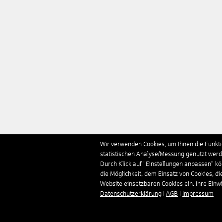
Wir verwenden Cookies, um Ihnen die Funktio
statistischen Analyse/Messung genutzt werde
Durch Klick auf "Einstellungen anpassen" k
die Möglichkeit, dem Einsatz von Cookies, di
Website einsetzbaren Cookies ein. Ihre Einwill
Datenschutzerklärung
|
AGB
|
Impressum