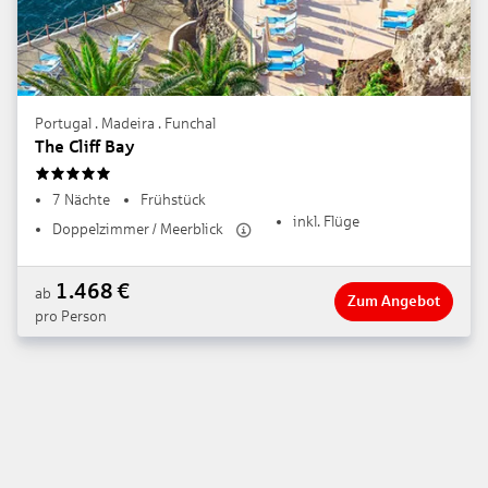
Portugal . Madeira . Funchal
The Cliff Bay
5
7 Nächte
Frühstück
inkl. Flüge
Doppelzimmer / Meerblick
1.468
€
ab
Zum Angebot
pro Person