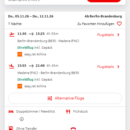
Do., 05.11.26
–
Do., 12.11.26
Ab
Berlin-Brandenburg
7 Nächte
Zu Favoriten hinzufügen
11:30
15:25
4h 55m
Flugdetails
Berlin-Brandenburg
(
BER
) -
Madeira
(
FNC
)
Direktflug
Inkl. Gepäck
easyJet Airline
15:55
21:40
4h 45m
Flugdetails
Madeira
(
FNC
) -
Berlin-Brandenburg
(
BER
)
Direktflug
Inkl. Gepäck
easyJet Airline
Alternative Flüge
Doppelzimmer / Meerblick
Frühstück
Ohne Transfer