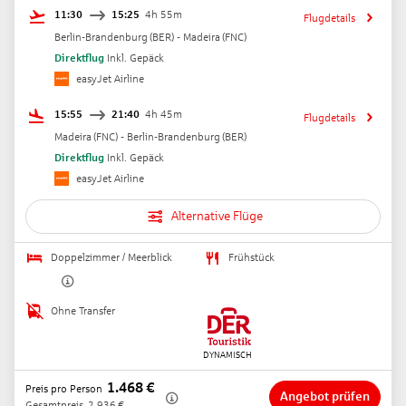
11:30
15:25
4h 55m
Flugdetails
Berlin-Brandenburg
(
BER
) -
Madeira
(
FNC
)
Direktflug
Inkl. Gepäck
easyJet Airline
15:55
21:40
4h 45m
Flugdetails
Madeira
(
FNC
) -
Berlin-Brandenburg
(
BER
)
Direktflug
Inkl. Gepäck
easyJet Airline
Alternative Flüge
Doppelzimmer / Meerblick
Frühstück
Ohne Transfer
1.468
€
Preis pro Person
Angebot prüfen
Gesamtpreis
2.936
€