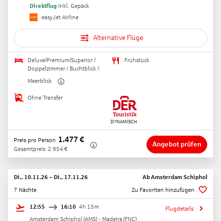
Direktflug
Inkl. Gepäck
easyJet Airline
Alternative Flüge
Deluxe/Premium/Superior /
Frühstück
Doppelzimmer / Buchtblick /
Meerblick
Ohne Transfer
1.477
€
Preis pro Person
Angebot prüfen
Gesamtpreis
2.954
€
Di., 10.11.26
–
Di., 17.11.26
Ab
Amsterdam Schiphol
7 Nächte
Zu Favoriten hinzufügen
12:55
16:10
4h 15m
Flugdetails
Amsterdam Schiphol
(
AMS
) -
Madeira
(
FNC
)