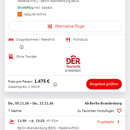
Madeira
(
FNC
) -
Berlin-Brandenburg
(
BER
)
Direktflug
Inkl. Gepäck
easyJet Airline
Alternative Flüge
Doppelzimmer / Meerblick
Frühstück
Ohne Transfer
1.475
€
Preis pro Person
Angebot prüfen
Gesamtpreis
2.950
€
Do., 05.11.26
–
Do., 12.11.26
Ab
Berlin-Brandenburg
7 Nächte
Zu Favoriten hinzufügen
11:30
15:25
4h 55m
Flugdetails
Berlin-Brandenburg
(
BER
) -
Madeira
(
FNC
)