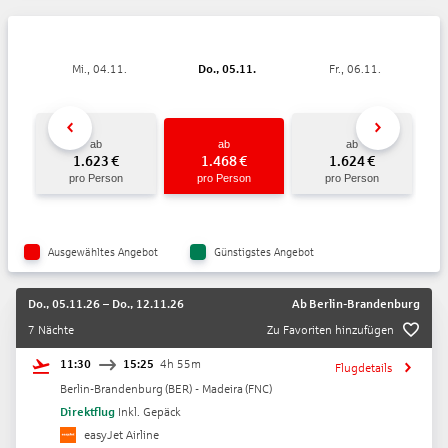
Mi., 04.11.
Do., 05.11.
Fr., 06.11.
ab
ab
ab
1.623
€
1.468
€
1.624
€
pro Person
pro Person
pro Person
Ausgewähltes Angebot
Günstigstes Angebot
Do., 05.11.26
–
Do., 12.11.26
Ab
Berlin-Brandenburg
7 Nächte
Zu Favoriten hinzufügen
11:30
15:25
4h 55m
Flugdetails
Berlin-Brandenburg
(
BER
) -
Madeira
(
FNC
)
Direktflug
Inkl. Gepäck
easyJet Airline