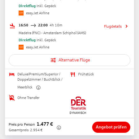
Direktflug
Inkl. Gepäck
easyJet Airline
16:50
22:00
4h 10m
Flugdetails
Madeira
(
FNC
) -
Amsterdam Schiphol
(
AMS
)
Direktflug
Inkl. Gepäck
easyJet Airline
Alternative Flüge
Deluxe/Premium/Superior /
Frühstück
Doppelzimmer / Buchtblick /
Meerblick
Ohne Transfer
1.477
€
Preis pro Person
Angebot prüfen
Gesamtpreis
2.954
€