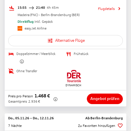
15:55
21:40
4h 45m
Flugdetails
Madeira
(
FNC
) -
Berlin-Brandenburg
(
BER
)
Direktflug
Inkl. Gepäck
easyJet Airline
Alternative Flüge
Doppelzimmer / Meerblick
Frühstück
Ohne Transfer
1.468
€
Preis pro Person
Angebot prüfen
Gesamtpreis
2.936
€
Do., 05.11.26
–
Do., 12.11.26
Ab
Berlin-Brandenburg
7 Nächte
Zu Favoriten hinzufügen