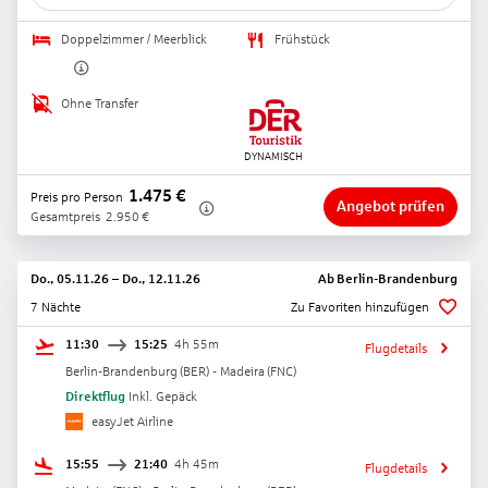
Doppelzimmer / Meerblick
Frühstück
Ohne Transfer
1.475
€
Preis pro Person
Angebot prüfen
Gesamtpreis
2.950
€
Do., 05.11.26
–
Do., 12.11.26
Ab
Berlin-Brandenburg
7 Nächte
Zu Favoriten hinzufügen
11:30
15:25
4h 55m
Flugdetails
Berlin-Brandenburg
(
BER
) -
Madeira
(
FNC
)
Direktflug
Inkl. Gepäck
easyJet Airline
15:55
21:40
4h 45m
Flugdetails