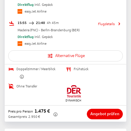
Direktflug
Inkl. Gepäck
easyJet Airline
15:55
21:40
4h 45m
Flugdetails
Madeira
(
FNC
) -
Berlin-Brandenburg
(
BER
)
Direktflug
Inkl. Gepäck
easyJet Airline
Alternative Flüge
Doppelzimmer / Meerblick
Frühstück
Ohne Transfer
1.475
€
Preis pro Person
Angebot prüfen
Gesamtpreis
2.950
€