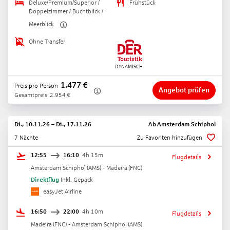
Deluxe/Premium/Superior /
Frühstück
Doppelzimmer / Buchtblick /
Meerblick
Ohne Transfer
1.477
€
Preis pro Person
Angebot prüfen
Gesamtpreis
2.954
€
Di., 10.11.26
–
Di., 17.11.26
Ab
Amsterdam Schiphol
7 Nächte
Zu Favoriten hinzufügen
12:55
16:10
4h 15m
Flugdetails
Amsterdam Schiphol
(
AMS
) -
Madeira
(
FNC
)
Direktflug
Inkl. Gepäck
easyJet Airline
16:50
22:00
4h 10m
Flugdetails
Madeira
(
FNC
) -
Amsterdam Schiphol
(
AMS
)