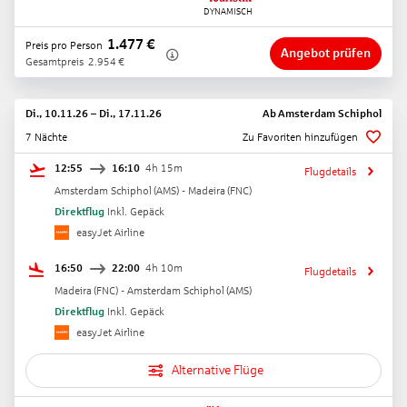
1.477
€
Preis pro Person
Angebot prüfen
Gesamtpreis
2.954
€
Di., 10.11.26
–
Di., 17.11.26
Ab
Amsterdam Schiphol
7 Nächte
Zu Favoriten hinzufügen
12:55
16:10
4h 15m
Flugdetails
Amsterdam Schiphol
(
AMS
) -
Madeira
(
FNC
)
Direktflug
Inkl. Gepäck
easyJet Airline
16:50
22:00
4h 10m
Flugdetails
Madeira
(
FNC
) -
Amsterdam Schiphol
(
AMS
)
Direktflug
Inkl. Gepäck
easyJet Airline
Alternative Flüge