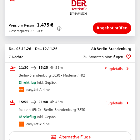
1.475
€
Preis pro Person
Angebot prüfen
Gesamtpreis
2.950
€
Do., 05.11.26
–
Do., 12.11.26
Ab
Berlin-Brandenburg
7 Nächte
Zu Favoriten hinzufügen
11:30
15:25
4h 55m
Flugdetails
Berlin-Brandenburg
(
BER
) -
Madeira
(
FNC
)
Direktflug
Inkl. Gepäck
easyJet Airline
15:55
21:40
4h 45m
Flugdetails
Madeira
(
FNC
) -
Berlin-Brandenburg
(
BER
)
Direktflug
Inkl. Gepäck
easyJet Airline
Alternative Flüge