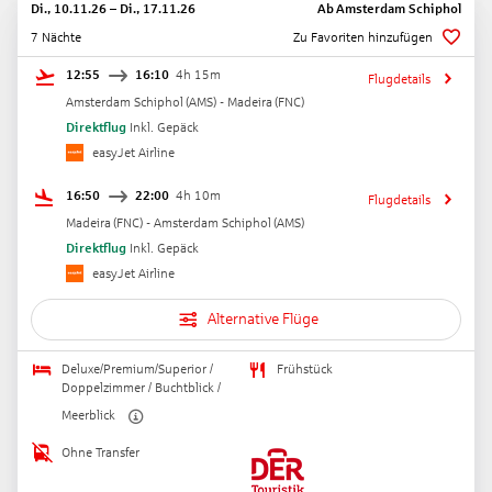
Di., 10.11.26
–
Di., 17.11.26
Ab
Amsterdam Schiphol
7 Nächte
Zu Favoriten hinzufügen
12:55
16:10
4h 15m
Flugdetails
Amsterdam Schiphol
(
AMS
) -
Madeira
(
FNC
)
Direktflug
Inkl. Gepäck
easyJet Airline
16:50
22:00
4h 10m
Flugdetails
Madeira
(
FNC
) -
Amsterdam Schiphol
(
AMS
)
Direktflug
Inkl. Gepäck
easyJet Airline
Alternative Flüge
Deluxe/Premium/Superior /
Frühstück
Doppelzimmer / Buchtblick /
Meerblick
Ohne Transfer