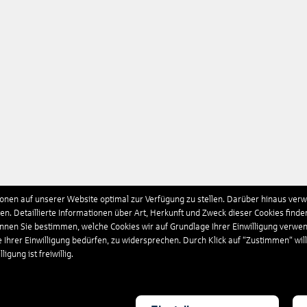
nen auf unserer Website optimal zur Verfügung zu stellen. Darüber hinaus verwe
n. Detaillierte Informationen über Art, Herkunft und Zweck dieser Cookies finde
önnen Sie bestimmen, welche Cookies wir auf Grundlage Ihrer Einwilligung verwe
e Ihrer Einwilligung bedürfen, zu widersprechen. Durch Klick auf “Zustimmen“ wil
igung ist freiwillig.