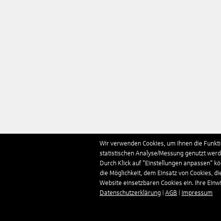
Wir verwenden Cookies, um Ihnen die Funktio
statistischen Analyse/Messung genutzt werde
Durch Klick auf "Einstellungen anpassen" k
die Möglichkeit, dem Einsatz von Cookies, di
Website einsetzbaren Cookies ein. Ihre Einwill
Datenschutzerklärung
|
AGB
|
Impressum