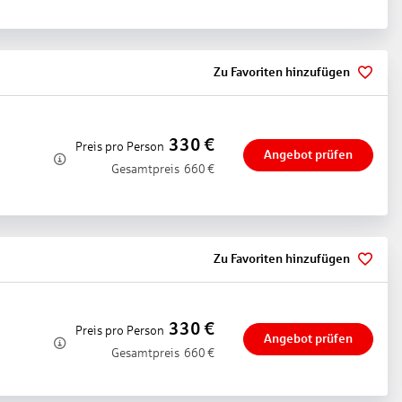
Zu Favoriten hinzufügen
330
€
Preis pro Person
Angebot prüfen
Gesamtpreis
660
€
Zu Favoriten hinzufügen
330
€
Preis pro Person
Angebot prüfen
Gesamtpreis
660
€
veda-Massage, Aromaölmassage, Ganzkörpermassage,