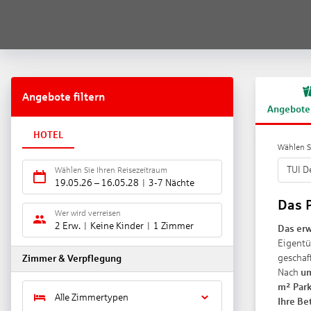
Angebote filtern
Angebote
HOTEL
Wählen Si
TUI D
Wählen Sie Ihren Reisezeitraum
19.05.26
–
16.05.28
3-7 Nächte
Das 
Wer wird verreisen
2 Erw.
Keine Kinder
1 Zimmer
Das erw
Eigentü
geschaff
Zimmer & Verpflegung
Nach
um
m² Par
Alle Zimmertypen
Ihre Be