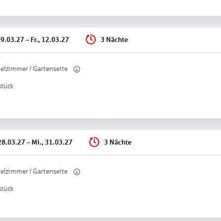
range
rn
rogramm ab Hotel: geführte Touren
 Fitness
09.03.27
–
Fr., 12.03.27
3 Nächte
t: geführte Touren
ebühr
elzimmer / Gartenseite
raum
stück
ebühr (teils Fremdleistungen)
t: E-Bikes
ss:
ol: Indoor, im Wellnessbereich, Liegen: ohne Gebühr
almen Infinity-Pool“: Outdoor, im Wellnessbereich, Daybeds
28.03.27
–
Mi., 31.03.27
3 Nächte
 4, Ruheraum
ebühr
sbereich/Spa „Ultner Wellness“: Größe: 2500m²
elzimmer / Gartenseite
he Sauna, Bio-Sauna, Dampfbad
stück
ebühr (teils Fremdleistungen)
n: klassische Massage, Fußreflexzonenmassage, Abhyangamassage, Ayur
permassage, Rückenmassage