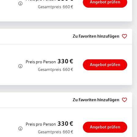
Angebot prüfen
Gesamtpreis
660
€
k
Zu Favoriten hinzufügen
330
€
Preis pro Person
Angebot prüfen
Gesamtpreis
660
€
etztes Menü
rhaltungsprogramm, (Live-) Musik und Tanz, Hauseigenes Feuerwerk
richte, lactosefreie Gerichte, leichte Gerichte, saisonale Gerichte,
Zu Favoriten hinzufügen
ahl, mit Terrasse, Kinderhochstuhl
330
€
Preis pro Person
Angebot prüfen
Gesamtpreis
660
€