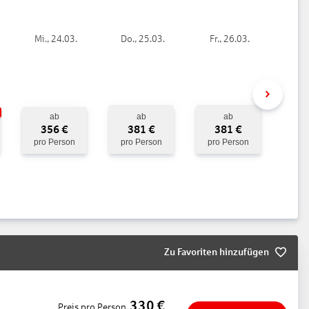
Mi., 24.03.
Do., 25.03.
Fr., 26.03.
 türkisch
ab
ab
ab
356
€
381
€
381
€
pro Person
pro Person
pro Person
Zu Favoriten hinzufügen
bt
330
€
Preis pro Person