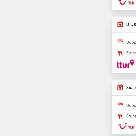
Driving
Wande
Wanderp
Sport &
Di., 
Yoga
Radspor
Ohne G
Dopp
Fitness
Früh
Gegen G
Radspor
Wellne
Whirlpo
Pool „P
So., 
Saunen:
Ohne G
Wellnes
Dopp
Finnisc
Früh
Gegen G
Massage
Teilkör