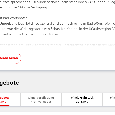
eutsch sprechendes TUI Kundenservice Team steht Ihnen 24 Stunden, 7 Tage
isch und per SMS zur Verfügung.
rt
Bad Wörishofen
 Umgebung
Das Hotel liegt zentral und dennoch ruhig in Bad Wörishofen, 
tadt war die Wirkungsstätte von Sebastian Kneipp. In der Urlaubsregion All
 m entfernt und der Bahnhof ca. 100 m.
Seitenstraße, am Orts-/Stadtrand, zentral, Restaurants/Geschäfte in der Näh
aturseen im Hotelpark“: Sand, felsig
s Ortes: 630 m
Mehr lesen
nungen:
en Allgäu Airport Memmingen ca. 40 km
en München ca. 110 km
gebote
 ca. 100 m
ntrum/Ortszentrum Bad Wörishofen ca. 200 m
tz Golf Club Bad Wörishofen ca. 5 km
ngebote
Ohne Verpflegung
mind. Frühstück
min
tz Golfclub zu Gut Ludwigsberg ca. 10 km
330
€
nicht verfügbar
ab
330
€
tet Ihre Unterkunft: