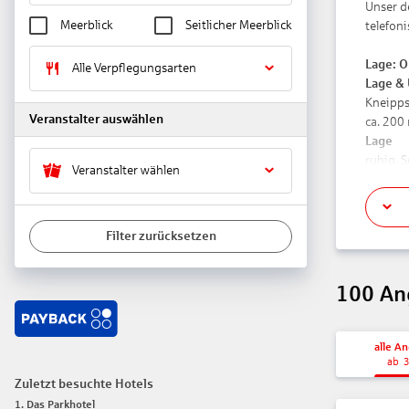
Unser d
Meerblick
Seitlicher Meerblick
telefon
Lage:
O
Alle Verpflegungsarten
Lage &
Kneipps
Veranstalter auswählen
ca. 200
Lage
ruhig, 
Veranstalter wählen
See „3 N
Höhe de
Filter zurücksetzen
Entfer
Flughaf
Flughaf
100
An
Bahnhof
Stadtze
Golfpla
alle A
Golfpla
ab
Zuletzt besuchte Hotels
Das bie
1
.
Das Parkhotel