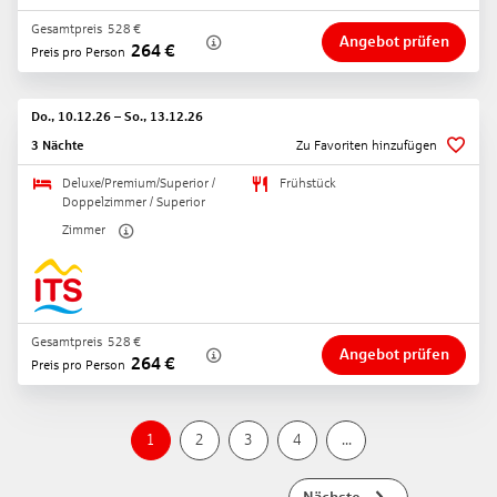
Gesamtpreis
528
€
Angebot prüfen
264
€
Preis pro Person
Do., 10.12.26
–
So., 13.12.26
3 Nächte
Zu Favoriten hinzufügen
Deluxe/Premium/Superior /
Frühstück
Doppelzimmer / Superior
Zimmer
Gesamtpreis
528
€
Angebot prüfen
264
€
Preis pro Person
1
2
3
4
...