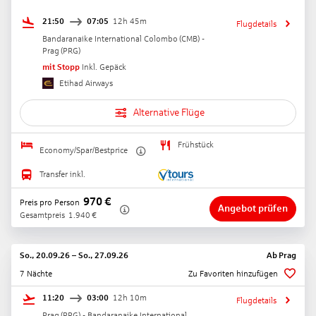
21:50
07:05
12h 45m
Flugdetails
Bandaranaike International Colombo
(
CMB
) -
Prag
(
PRG
)
mit Stopp
Inkl. Gepäck
Etihad Airways
Alternative Flüge
Frühstück
Economy/Spar/Bestprice
Transfer inkl.
970
€
Preis pro Person
Angebot prüfen
Gesamtpreis
1.940
€
So., 20.09.26
–
So., 27.09.26
Ab
Prag
7 Nächte
Zu Favoriten hinzufügen
11:20
03:00
12h 10m
Flugdetails
Prag
(
PRG
) -
Bandaranaike International