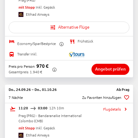
Prag
(
PRG
)
mit Stopp
Inkl. Gepäck
Etihad Airways
Alternative Flüge
Frühstück
Economy/Spar/Bestprice
Transfer inkl.
970
€
Preis pro Person
Angebot prüfen
Gesamtpreis
1.940
€
Do., 24.09.26
–
Do., 01.10.26
Ab
Prag
7 Nächte
Zu Favoriten hinzufügen
11:20
03:00
12h 10m
Flugdetails
Prag
(
PRG
) -
Bandaranaike International
Colombo
(
CMB
)
mit Stopp
Inkl. Gepäck
Etihad Airways