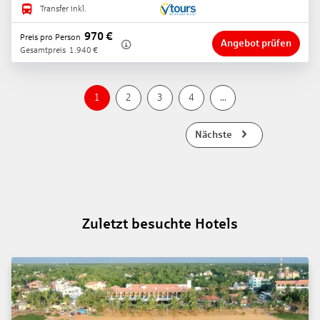
Transfer inkl.
970
€
Preis pro Person
Angebot prüfen
Gesamtpreis
1.940
€
1
2
3
4
...
Nächste
Zuletzt besuchte Hotels