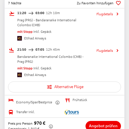
7 Nächte
Zu Favoriten hinzufügen
11:20
03:00
12h 10m
Flugdetails
Prag
(
PRG
) -
Bandaranaike International
Colombo
(
CMB
)
mit Stopp
Inkl. Gepäck
Etihad Airways
21:50
07:05
12h 45m
Flugdetails
Bandaranaike International Colombo
(
CMB
) -
Prag
(
PRG
)
mit Stopp
Inkl. Gepäck
Etihad Airways
Alternative Flüge
Frühstück
Economy/Spar/Bestprice
Transfer inkl.
970
€
Preis pro Person
Angebot prüfen
Gesamtpreis
1.940
€