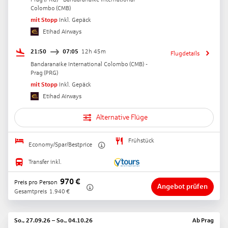
Colombo
(
CMB
)
mit Stopp
Inkl. Gepäck
Etihad Airways
21:50
07:05
12h 45m
Flugdetails
Bandaranaike International Colombo
(
CMB
) -
Prag
(
PRG
)
mit Stopp
Inkl. Gepäck
Etihad Airways
Alternative Flüge
Frühstück
Economy/Spar/Bestprice
Transfer inkl.
970
€
Preis pro Person
Angebot prüfen
Gesamtpreis
1.940
€
So., 27.09.26
–
So., 04.10.26
Ab
Prag