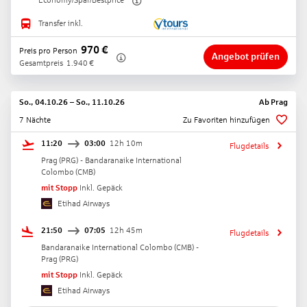
Economy/Spar/Bestprice
Transfer inkl.
970
€
Preis pro Person
Angebot prüfen
Gesamtpreis
1.940
€
So., 04.10.26
–
So., 11.10.26
Ab
Prag
7 Nächte
Zu Favoriten hinzufügen
11:20
03:00
12h 10m
Flugdetails
Prag
(
PRG
) -
Bandaranaike International
Colombo
(
CMB
)
mit Stopp
Inkl. Gepäck
Etihad Airways
21:50
07:05
12h 45m
Flugdetails
Bandaranaike International Colombo
(
CMB
) -
Prag
(
PRG
)
mit Stopp
Inkl. Gepäck
Etihad Airways