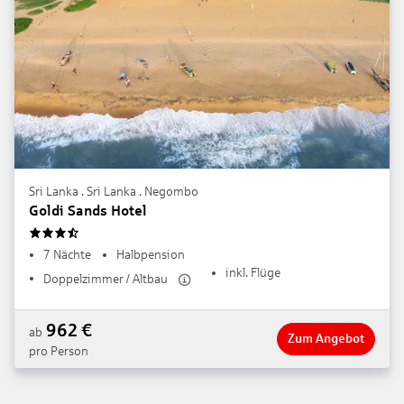
Sri Lanka . Sri Lanka . Negombo
Goldi Sands Hotel
3.5
7 Nächte
Halbpension
inkl. Flüge
Doppelzimmer / Altbau
962
€
ab
Zum Angebot
pro Person