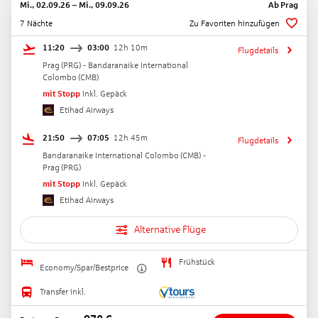
Mi., 02.09.26
–
Mi., 09.09.26
Ab
Prag
7 Nächte
Zu Favoriten hinzufügen
11:20
03:00
12h 10m
Flugdetails
Prag
(
PRG
) -
Bandaranaike International
Colombo
(
CMB
)
mit Stopp
Inkl. Gepäck
Etihad Airways
21:50
07:05
12h 45m
Flugdetails
Bandaranaike International Colombo
(
CMB
) -
Prag
(
PRG
)
mit Stopp
Inkl. Gepäck
Etihad Airways
Alternative Flüge
Frühstück
Economy/Spar/Bestprice
Transfer inkl.