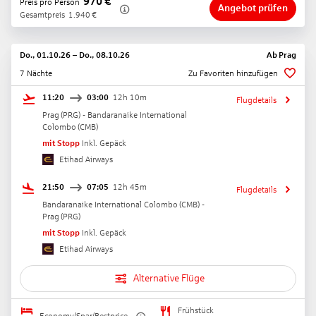
970
€
Preis pro Person
Angebot prüfen
Gesamtpreis
1.940
€
Do., 01.10.26
–
Do., 08.10.26
Ab
Prag
7 Nächte
Zu Favoriten hinzufügen
11:20
03:00
12h 10m
Flugdetails
Prag
(
PRG
) -
Bandaranaike International
Colombo
(
CMB
)
mit Stopp
Inkl. Gepäck
Etihad Airways
21:50
07:05
12h 45m
Flugdetails
Bandaranaike International Colombo
(
CMB
) -
Prag
(
PRG
)
mit Stopp
Inkl. Gepäck
Etihad Airways
Alternative Flüge
Frühstück