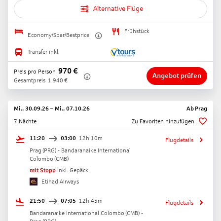
Alternative Flüge
Frühstück
Economy/Spar/Bestprice
Transfer inkl.
970
€
Preis pro Person
Angebot prüfen
Gesamtpreis
1.940
€
Mi., 30.09.26
–
Mi., 07.10.26
Ab
Prag
7 Nächte
Zu Favoriten hinzufügen
11:20
03:00
12h 10m
Flugdetails
Prag
(
PRG
) -
Bandaranaike International
Colombo
(
CMB
)
mit Stopp
Inkl. Gepäck
Etihad Airways
21:50
07:05
12h 45m
Flugdetails
Bandaranaike International Colombo
(
CMB
) -