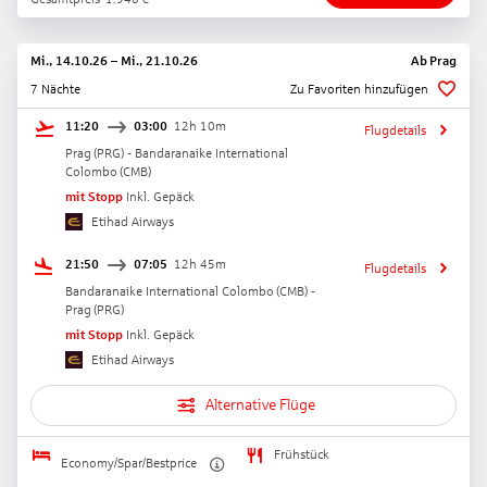
Mi., 14.10.26
–
Mi., 21.10.26
Ab
Prag
7 Nächte
Zu Favoriten hinzufügen
11:20
03:00
12h 10m
Flugdetails
Prag
(
PRG
) -
Bandaranaike International
Colombo
(
CMB
)
mit Stopp
Inkl. Gepäck
Etihad Airways
21:50
07:05
12h 45m
Flugdetails
Bandaranaike International Colombo
(
CMB
) -
Prag
(
PRG
)
mit Stopp
Inkl. Gepäck
Etihad Airways
Alternative Flüge
Frühstück
Economy/Spar/Bestprice