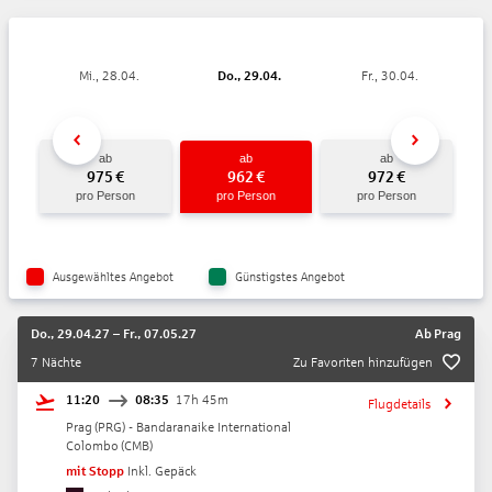
Mi., 28.04.
Do., 29.04.
Fr., 30.04.
ab
ab
ab
975
€
962
€
972
€
pro Person
pro Person
pro Person
Ausgewähltes Angebot
Günstigstes Angebot
Do., 29.04.27
–
Fr., 07.05.27
Ab
Prag
7 Nächte
Zu Favoriten hinzufügen
11:20
08:35
17h 45m
Flugdetails
Prag
(
PRG
) -
Bandaranaike International
Colombo
(
CMB
)
mit Stopp
Inkl. Gepäck