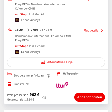
Prag
(
PRG
) -
Bandaranaike International
Colombo
(
CMB
)
mit Stopp
Inkl. Gepäck
Etihad Airways
16:20
07:05
18h 15m
Flugdetails
Bandaranaike International Colombo
(
CMB
) -
Prag
(
PRG
)
mit Stopp
Inkl. Gepäck
Etihad Airways
Alternative Flüge
Halbpension
Doppelzimmer / Altbau
Transfer inkl.
962
€
Preis pro Person
Angebot prüfen
Gesamtpreis
1.924
€