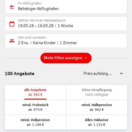
Ihr Abflughafen
Beliebiger Abflughafen
Wählen Sie Ihren Reisezeitraum
19.05.26
–
16.05.28
1 Woche
Wer wird verreisen
2 Erw.
Keine Kinder
1 Zimmer
Mehr Filter anzeigen
100
Angebote
Preis aufsteigend
alle Angebote
Ohne Verpflegung
ab
962
€
nicht verfügbar
mind. Frühstück
mind. Halbpension
ab
970
€
ab
962
€
mind. Vollpension
Alles Inklusive
ab
1.196
€
ab
1.132
€