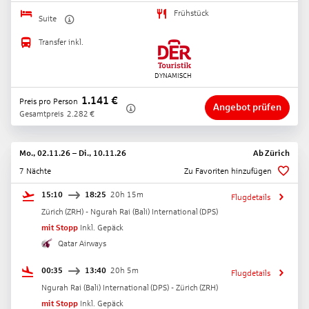
Frühstück
Suite
Transfer inkl.
1.141
€
Preis pro Person
Angebot prüfen
Gesamtpreis
2.282
€
Mo., 02.11.26
–
Di., 10.11.26
Ab
Zürich
7 Nächte
Zu Favoriten hinzufügen
15:10
18:25
20h 15m
Flugdetails
Zürich
(
ZRH
) -
Ngurah Rai (Bali) International
(
DPS
)
mit Stopp
Inkl. Gepäck
Qatar Airways
00:35
13:40
20h 5m
Flugdetails
Ngurah Rai (Bali) International
(
DPS
) -
Zürich
(
ZRH
)
mit Stopp
Inkl. Gepäck