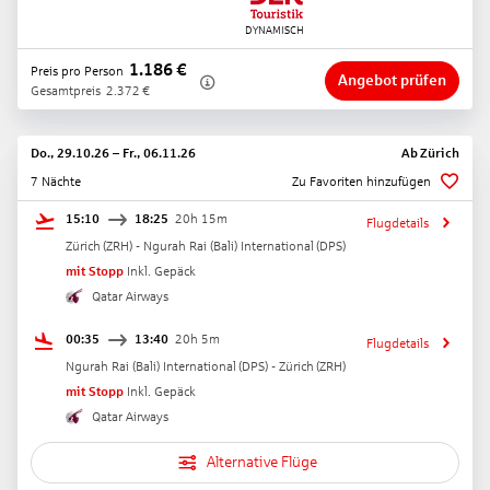
1.186
€
Preis pro Person
Angebot prüfen
Gesamtpreis
2.372
€
Do., 29.10.26
–
Fr., 06.11.26
Ab
Zürich
7 Nächte
Zu Favoriten hinzufügen
15:10
18:25
20h 15m
Flugdetails
Zürich
(
ZRH
) -
Ngurah Rai (Bali) International
(
DPS
)
mit Stopp
Inkl. Gepäck
Qatar Airways
00:35
13:40
20h 5m
Flugdetails
Ngurah Rai (Bali) International
(
DPS
) -
Zürich
(
ZRH
)
mit Stopp
Inkl. Gepäck
Qatar Airways
Alternative Flüge