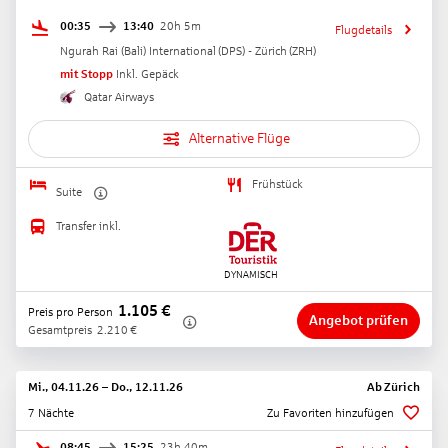
00:35
13:40
20h 5m
Flugdetails
Ngurah Rai (Bali) International
(
DPS
) -
Zürich
(
ZRH
)
mit Stopp
Inkl. Gepäck
Qatar Airways
Alternative Flüge
Frühstück
Suite
Transfer inkl.
1.105
€
Preis pro Person
Angebot prüfen
Gesamtpreis
2.210
€
Mi., 04.11.26
–
Do., 12.11.26
Ab
Zürich
7 Nächte
Zu Favoriten hinzufügen
08:45
15:25
23h 40m