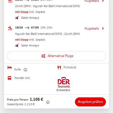
Flugdetails
Zürich
(
ZRH
) -
Ngurah Rai (Bali) International
(
DPS
)
mit Stopp
Inkl. Gepäck
Qatar Airways
18:50
07:00
19h 10m
Flugdetails
Ngurah Rai (Bali) International
(
DPS
) -
Zürich
(
ZRH
)
mit Stopp
Inkl. Gepäck
Qatar Airways
Alternative Flüge
Frühstück
Suite
Transfer inkl.
1.105
€
Preis pro Person
Angebot prüfen
Gesamtpreis
2.210
€