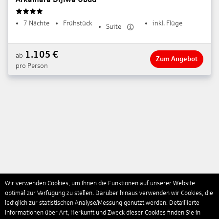
4
7 Nächte
Frühstück
inkl. Flüge
Suite
1.105
€
ab
Zum Angebot
pro Person
Wir verwenden Cookies, um Ihnen die Funktionen auf unserer Website
optimal zur Verfügung zu stellen. Darüber hinaus verwenden wir Cookies, die
lediglich zur statistischen Analyse/Messung genutzt werden. Detaillierte
Informationen über Art, Herkunft und Zweck dieser Cookies finden Sie in