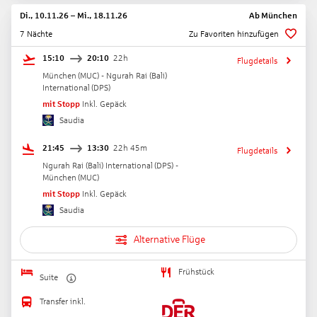
Di., 10.11.26
–
Mi., 18.11.26
Ab
München
7 Nächte
Zu Favoriten hinzufügen
15:10
20:10
22h
Flugdetails
München
(
MUC
) -
Ngurah Rai (Bali)
International
(
DPS
)
mit Stopp
Inkl. Gepäck
Saudia
21:45
13:30
22h 45m
Flugdetails
Ngurah Rai (Bali) International
(
DPS
) -
München
(
MUC
)
mit Stopp
Inkl. Gepäck
Saudia
Alternative Flüge
Frühstück
Suite
Transfer inkl.