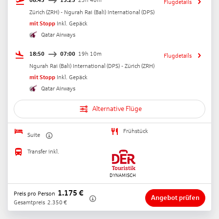
08:45
15:25
23h 40m
Flugdetails
Zürich
(
ZRH
) -
Ngurah Rai (Bali) International
(
DPS
)
mit Stopp
Inkl. Gepäck
Qatar Airways
18:50
07:00
19h 10m
Flugdetails
Ngurah Rai (Bali) International
(
DPS
) -
Zürich
(
ZRH
)
mit Stopp
Inkl. Gepäck
Qatar Airways
Alternative Flüge
Frühstück
Suite
Transfer inkl.
1.175
€
Preis pro Person
Angebot prüfen
Gesamtpreis
2.350
€