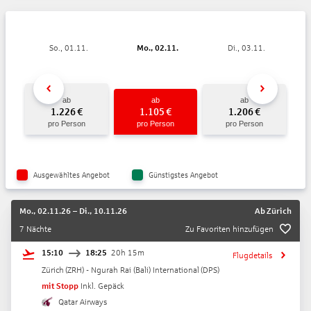
So., 01.11.
Mo., 02.11.
Di., 03.11.
ab
ab
ab
1.226
€
1.105
€
1.206
€
pro Person
pro Person
pro Person
Ausgewähltes Angebot
Günstigstes Angebot
Mo., 02.11.26
–
Di., 10.11.26
Ab
Zürich
7 Nächte
Zu Favoriten hinzufügen
15:10
18:25
20h 15m
Flugdetails
Zürich
(
ZRH
) -
Ngurah Rai (Bali) International
(
DPS
)
mit Stopp
Inkl. Gepäck
Qatar Airways