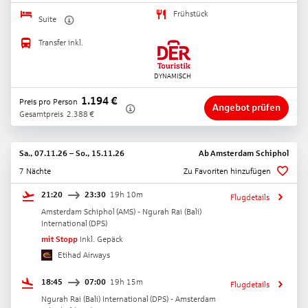
Frühstück
Suite
Transfer inkl.
1.194
€
Preis pro Person
Angebot prüfen
Gesamtpreis
2.388
€
Sa., 07.11.26
–
So., 15.11.26
Ab
Amsterdam Schiphol
7 Nächte
Zu Favoriten hinzufügen
21:20
23:30
19h 10m
Flugdetails
Amsterdam Schiphol
(
AMS
) -
Ngurah Rai (Bali)
International
(
DPS
)
mit Stopp
Inkl. Gepäck
Etihad Airways
18:45
07:00
19h 15m
Flugdetails
Ngurah Rai (Bali) International
(
DPS
) -
Amsterdam