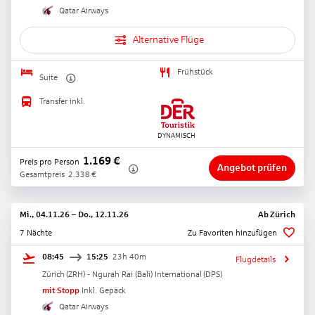
Qatar Airways
Alternative Flüge
Frühstück
Suite
Transfer inkl.
1.169
€
Preis pro Person
Angebot prüfen
Gesamtpreis
2.338
€
Mi., 04.11.26
–
Do., 12.11.26
Ab
Zürich
7 Nächte
Zu Favoriten hinzufügen
08:45
15:25
23h 40m
Flugdetails
Zürich
(
ZRH
) -
Ngurah Rai (Bali) International
(
DPS
)
mit Stopp
Inkl. Gepäck
Qatar Airways