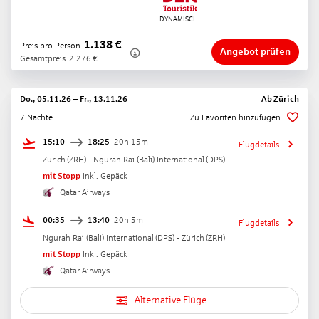
1.138
€
Preis pro Person
Angebot prüfen
Gesamtpreis
2.276
€
Do., 05.11.26
–
Fr., 13.11.26
Ab
Zürich
7 Nächte
Zu Favoriten hinzufügen
15:10
18:25
20h 15m
Flugdetails
Zürich
(
ZRH
) -
Ngurah Rai (Bali) International
(
DPS
)
mit Stopp
Inkl. Gepäck
Qatar Airways
00:35
13:40
20h 5m
Flugdetails
Ngurah Rai (Bali) International
(
DPS
) -
Zürich
(
ZRH
)
mit Stopp
Inkl. Gepäck
Qatar Airways
Alternative Flüge