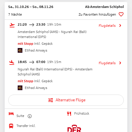
Sa., 31.10.26
–
So., 08.11.26
Ab
Amsterdam Schiphol
7 Nächte
Zu Favoriten hinzufügen
21:20
23:30
19h 10m
Flugdetails
Amsterdam Schiphol
(
AMS
) -
Ngurah Rai (Bali)
International
(
DPS
)
mit Stopp
Inkl. Gepäck
Etihad Airways
18:45
07:00
19h 15m
Flugdetails
Ngurah Rai (Bali) International
(
DPS
) -
Amsterdam
Schiphol
(
AMS
)
mit Stopp
Inkl. Gepäck
Etihad Airways
Alternative Flüge
Frühstück
Suite
Transfer inkl.