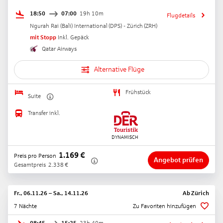
18:50
07:00
19h 10m
Flugdetails
Ngurah Rai (Bali) International
(
DPS
) -
Zürich
(
ZRH
)
mit Stopp
Inkl. Gepäck
Qatar Airways
Alternative Flüge
Frühstück
Suite
Transfer inkl.
1.169
€
Preis pro Person
Angebot prüfen
Gesamtpreis
2.338
€
Fr., 06.11.26
–
Sa., 14.11.26
Ab
Zürich
7 Nächte
Zu Favoriten hinzufügen