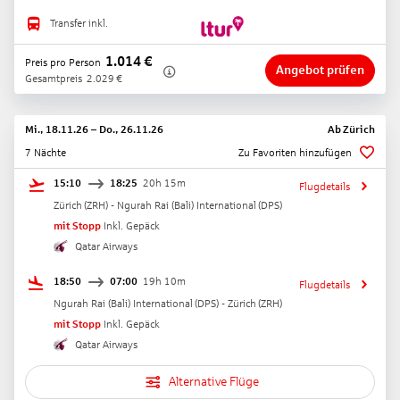
Transfer inkl.
1.014
€
Preis pro Person
Angebot prüfen
Gesamtpreis
2.029
€
Mi., 18.11.26
–
Do., 26.11.26
Ab
Zürich
7 Nächte
Zu Favoriten hinzufügen
15:10
18:25
20h 15m
Flugdetails
Zürich
(
ZRH
) -
Ngurah Rai (Bali) International
(
DPS
)
mit Stopp
Inkl. Gepäck
Qatar Airways
18:50
07:00
19h 10m
Flugdetails
Ngurah Rai (Bali) International
(
DPS
) -
Zürich
(
ZRH
)
mit Stopp
Inkl. Gepäck
Qatar Airways
Alternative Flüge