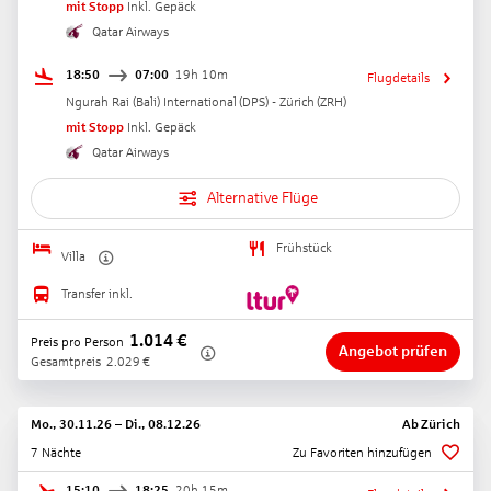
mit Stopp
Inkl. Gepäck
Qatar Airways
18:50
07:00
19h 10m
Flugdetails
Ngurah Rai (Bali) International
(
DPS
) -
Zürich
(
ZRH
)
mit Stopp
Inkl. Gepäck
Qatar Airways
Alternative Flüge
Frühstück
Villa
Transfer inkl.
1.014
€
Preis pro Person
Angebot prüfen
Gesamtpreis
2.029
€
Mo., 30.11.26
–
Di., 08.12.26
Ab
Zürich
7 Nächte
Zu Favoriten hinzufügen
15:10
18:25
20h 15m