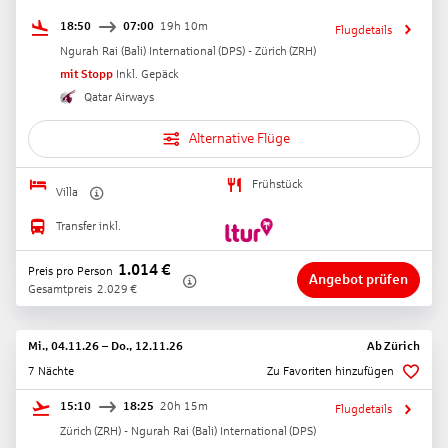
18:50
07:00
19h 10m
Flugdetails
Ngurah Rai (Bali) International
(
DPS
) -
Zürich
(
ZRH
)
mit Stopp
Inkl. Gepäck
Qatar Airways
Alternative Flüge
Frühstück
Villa
Transfer inkl.
1.014
€
Preis pro Person
Angebot prüfen
Gesamtpreis
2.029
€
Mi., 04.11.26
–
Do., 12.11.26
Ab
Zürich
7 Nächte
Zu Favoriten hinzufügen
15:10
18:25
20h 15m
Flugdetails
Zürich
(
ZRH
) -
Ngurah Rai (Bali) International
(
DPS
)