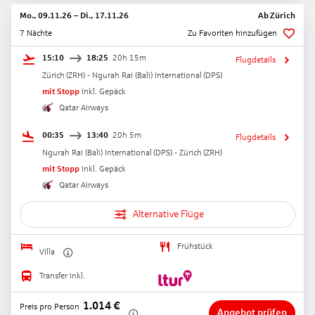
Mo., 09.11.26
–
Di., 17.11.26
Ab
Zürich
7 Nächte
Zu Favoriten hinzufügen
15:10
18:25
20h 15m
Flugdetails
Zürich
(
ZRH
) -
Ngurah Rai (Bali) International
(
DPS
)
mit Stopp
Inkl. Gepäck
Qatar Airways
00:35
13:40
20h 5m
Flugdetails
Ngurah Rai (Bali) International
(
DPS
) -
Zürich
(
ZRH
)
mit Stopp
Inkl. Gepäck
Qatar Airways
Alternative Flüge
Frühstück
Villa
Transfer inkl.
1.014
€
Preis pro Person
Angebot prüfen