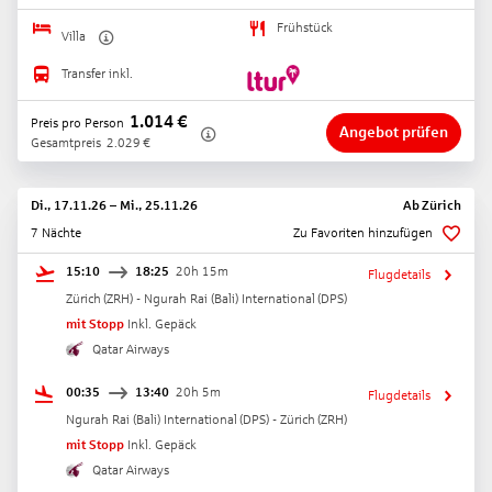
Frühstück
Villa
Transfer inkl.
1.014
€
Preis pro Person
Angebot prüfen
Gesamtpreis
2.029
€
Di., 17.11.26
–
Mi., 25.11.26
Ab
Zürich
7 Nächte
Zu Favoriten hinzufügen
15:10
18:25
20h 15m
Flugdetails
Zürich
(
ZRH
) -
Ngurah Rai (Bali) International
(
DPS
)
mit Stopp
Inkl. Gepäck
Qatar Airways
00:35
13:40
20h 5m
Flugdetails
Ngurah Rai (Bali) International
(
DPS
) -
Zürich
(
ZRH
)
mit Stopp
Inkl. Gepäck
Qatar Airways