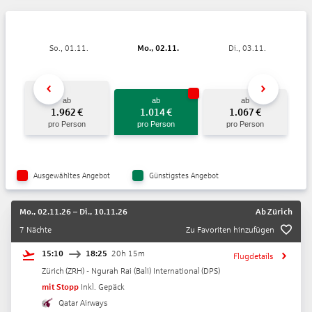
So., 01.11.
Mo., 02.11.
Di., 03.11.
ab
ab
ab
1.962
€
1.014
€
1.067
€
pro Person
pro Person
pro Person
Ausgewähltes Angebot
Günstigstes Angebot
Mo., 02.11.26
–
Di., 10.11.26
Ab
Zürich
7 Nächte
Zu Favoriten hinzufügen
15:10
18:25
20h 15m
Flugdetails
Zürich
(
ZRH
) -
Ngurah Rai (Bali) International
(
DPS
)
mit Stopp
Inkl. Gepäck
Qatar Airways