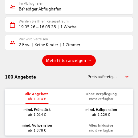
Ihr Abflughafen
Beliebiger Abflughafen
Wählen Sie Ihren Reisezeitraum
19.05.26
–
16.05.28
1 Woche
Wer wird verreisen
2 Erw.
Keine Kinder
1 Zimmer
Mehr Filter anzeigen
100
Angebote
Preis aufsteigend
alle Angebote
Ohne Verpflegung
ab
1.014
€
nicht verfügbar
mind. Frühstück
mind. Halbpension
ab
1.014
€
ab
1.229
€
mind. Vollpension
Alles Inklusive
ab
1.378
€
nicht verfügbar