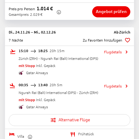
1.014
€
Preis pro Person
Angebot prüfen
Gesamtpreis
2.029
€
Di., 24.11.26
–
Mi., 02.12.26
Ab
Zürich
7 Nächte
Zu Favoriten hinzufügen
15:10
18:25
20h 15m
Flugdetails
Zürich
(
ZRH
) -
Ngurah Rai (Bali) International
(
DPS
)
mit Stopp
Inkl. Gepäck
Qatar Airways
00:35
13:40
20h 5m
Flugdetails
Ngurah Rai (Bali) International
(
DPS
) -
Zürich
(
ZRH
)
mit Stopp
Inkl. Gepäck
Qatar Airways
Alternative Flüge
Frühstück
Villa