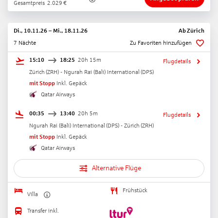
Gesamtpreis
2.029
€
Di., 10.11.26
–
Mi., 18.11.26
Ab
Zürich
7 Nächte
Zu Favoriten hinzufügen
15:10
18:25
20h 15m
Flugdetails
Zürich
(
ZRH
) -
Ngurah Rai (Bali) International
(
DPS
)
mit Stopp
Inkl. Gepäck
Qatar Airways
00:35
13:40
20h 5m
Flugdetails
Ngurah Rai (Bali) International
(
DPS
) -
Zürich
(
ZRH
)
mit Stopp
Inkl. Gepäck
Qatar Airways
Alternative Flüge
Frühstück
Villa
Transfer inkl.