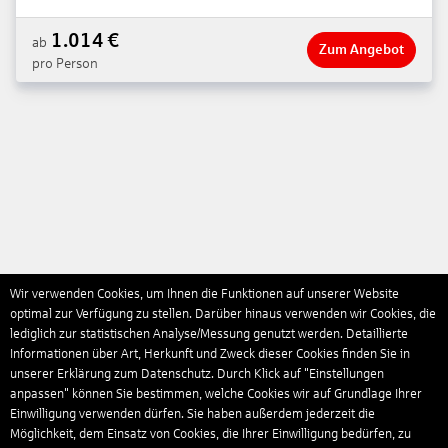
1.014
€
ab
Zum Angebot
pro Person
Wir verwenden Cookies, um Ihnen die Funktionen auf unserer Website
optimal zur Verfügung zu stellen. Darüber hinaus verwenden wir Cookies, die
lediglich zur statistischen Analyse/Messung genutzt werden. Detaillierte
Informationen über Art, Herkunft und Zweck dieser Cookies finden Sie in
unserer Erklärung zum Datenschutz. Durch Klick auf "Einstellungen
anpassen" können Sie bestimmen, welche Cookies wir auf Grundlage Ihrer
Einwilligung verwenden dürfen. Sie haben außerdem jederzeit die
Möglichkeit, dem Einsatz von Cookies, die Ihrer Einwilligung bedürfen, zu