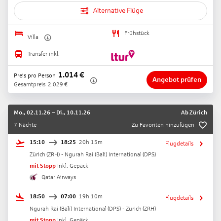
Alternative Flüge
Frühstück
Villa
Transfer inkl.
1.014
€
Preis pro Person
Angebot prüfen
Gesamtpreis
2.029
€
Mo., 02.11.26
–
Di., 10.11.26
Ab
Zürich
7 Nächte
Zu Favoriten hinzufügen
15:10
18:25
20h 15m
Flugdetails
Zürich
(
ZRH
) -
Ngurah Rai (Bali) International
(
DPS
)
mit Stopp
Inkl. Gepäck
Qatar Airways
18:50
07:00
19h 10m
Flugdetails
Ngurah Rai (Bali) International
(
DPS
) -
Zürich
(
ZRH
)
mit Stopp
Inkl. Gepäck