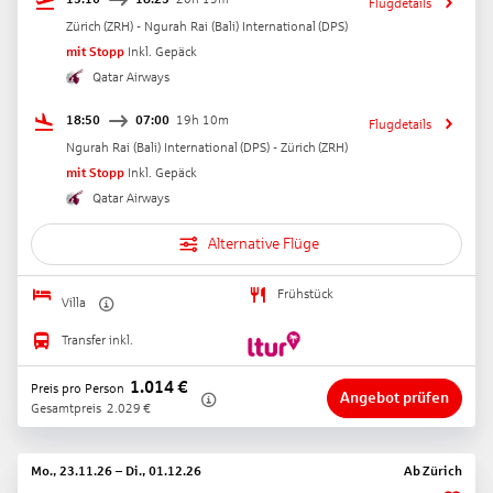
Flugdetails
Zürich
(
ZRH
) -
Ngurah Rai (Bali) International
(
DPS
)
mit Stopp
Inkl. Gepäck
Qatar Airways
18:50
07:00
19h 10m
Flugdetails
Ngurah Rai (Bali) International
(
DPS
) -
Zürich
(
ZRH
)
mit Stopp
Inkl. Gepäck
Qatar Airways
Alternative Flüge
Frühstück
Villa
Transfer inkl.
1.014
€
Preis pro Person
Angebot prüfen
Gesamtpreis
2.029
€
Mo., 23.11.26
–
Di., 01.12.26
Ab
Zürich