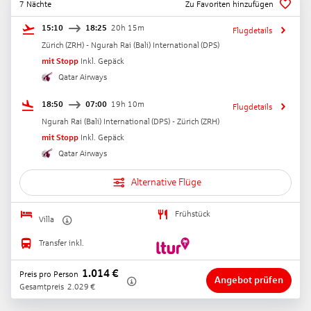
7 Nächte
Zu Favoriten hinzufügen
15:10
18:25
20h 15m
Flugdetails
Zürich
(
ZRH
) -
Ngurah Rai (Bali) International
(
DPS
)
mit Stopp
Inkl. Gepäck
Qatar Airways
18:50
07:00
19h 10m
Flugdetails
Ngurah Rai (Bali) International
(
DPS
) -
Zürich
(
ZRH
)
mit Stopp
Inkl. Gepäck
Qatar Airways
Alternative Flüge
Frühstück
Villa
Transfer inkl.
1.014
€
Preis pro Person
Angebot prüfen
Gesamtpreis
2.029
€