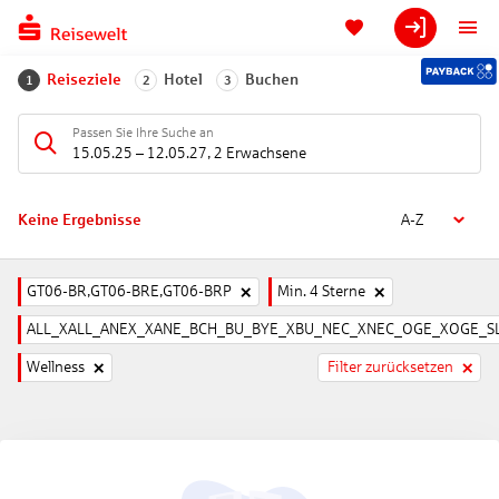
Reiseziele
Hotel
Buchen
1
2
3
Passen Sie Ihre Suche an
15.05.25
–
12.05.27
,
2 Erwachsene
Keine Ergebnisse
A-Z
GT06-BR,GT06-BRE,GT06-BRP
Min. 4 Sterne
ALL_XALL_ANEX_XANE_BCH_BU_BYE_XBU_NEC_XNEC_OGE_XOGE_SL
Wellness
Filter zurücksetzen