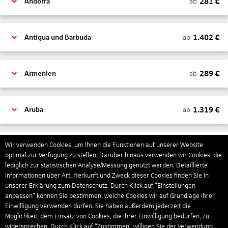
281
€
ab
Andorra
1.402
€
ab
Antigua und Barbuda
289
€
ab
Armenien
1.319
€
ab
Aruba
1.265
€
Wir verwenden Cookies, um Ihnen die Funktionen auf unserer Website
ab
Australien
optimal zur Verfügung zu stellen. Darüber hinaus verwenden wir Cookies, die
lediglich zur statistischen Analyse/Messung genutzt werden. Detaillierte
Informationen über Art, Herkunft und Zweck dieser Cookies finden Sie in
1.567
€
ab
Bahamas
unserer Erklärung zum Datenschutz. Durch Klick auf "Einstellungen
anpassen" können Sie bestimmen, welche Cookies wir auf Grundlage Ihrer
Einwilligung verwenden dürfen. Sie haben außerdem jederzeit die
Möglichkeit, dem Einsatz von Cookies, die Ihrer Einwilligung bedürfen, zu
804
€
ab
Bahrain
widersprechen. Durch Klick auf “Zustimmen“ willigen Sie der Verwendung