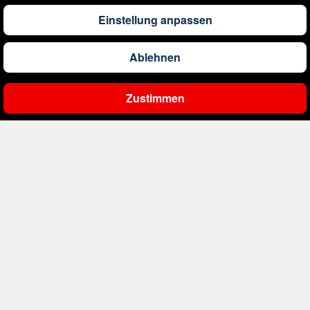
1.173
€
ab
Barbados
Einstellung anpassen
Ablehnen
561
€
ab
Belgien
Zustimmen
Ergebnisse filtern
2.000
€
ab
Bonaire, Sint Eustatius und Saba
402
€
ab
Bosnien und Herzegowina
1.178
€
ab
Botswana
1.533
€
ab
Brasilien
226
€
ab
Bulgarien