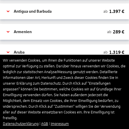
1.397
€
ab
Antigua und Barbuda
289
€
ab
Armenien
1.319
€
ab
Aruba
Wir verwenden Cookies, um Ihnen die Funktionen auf unserer Website
optimal zur Verfügung zu stellen. Darüber hinaus verwenden wir Cookies, die
lediglich zur statistischen Analyse/Messung genutzt werden. Detaillierte
1.265
€
ab
Australien
Informationen über Art, Herkunft und Zweck dieser Cookies finden Sie in
unserer Erklärung zum Datenschutz. Durch Klick auf "Einstellungen
anpassen" können Sie bestimmen, welche Cookies wir auf Grundlage Ihrer
1.568
€
ab
Bahamas
Einwilligung verwenden dürfen. Sie haben außerdem jederzeit die
Möglichkeit, dem Einsatz von Cookies, die Ihrer Einwilligung bedürfen, zu
widersprechen. Durch Klick auf “Zustimmen“ willigen Sie der Verwendung
aller auf dieser Website einsetzbaren Cookies ein. Ihre Einwilligung ist
804
€
ab
Bahrain
freiwillig.
Datenschutzerklärung
|
AGB
|
Impressum