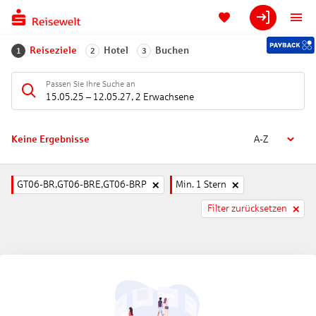
Reiseziele
Hotel
Buchen
1
2
3
Passen Sie Ihre Suche an
15.05.25
–
12.05.27
,
2 Erwachsene
Keine Ergebnisse
A-Z
GT06-BR,GT06-BRE,GT06-BRP
Min. 1 Stern
Filter zurücksetzen