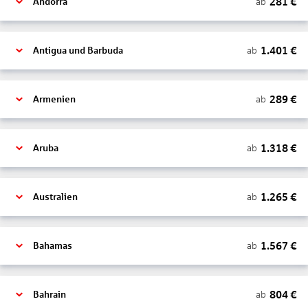
281
€
ab
Andorra
1.401
€
ab
Antigua und Barbuda
289
€
ab
Armenien
1.318
€
ab
Aruba
1.265
€
ab
Australien
1.567
€
ab
Bahamas
804
€
ab
Bahrain