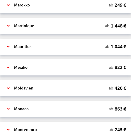
249
€
ab
Marokko
1.448
€
ab
Martinique
1.044
€
ab
Mauritius
822
€
ab
Mexiko
420
€
ab
Moldavien
863
€
ab
Monaco
245
€
ab
Montenegro