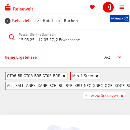
Reiseziele
Hotel
Buchen
1
2
3
Passen Sie Ihre Suche an
15.05.25
–
12.05.27
,
2 Erwachsene
Keine Ergebnisse
A-Z
GT06-BR,GT06-BRE,GT06-BRP
Min. 1 Stern
ALL_XALL_ANEX_XANE_BCH_BU_BYE_XBU_NEC_XNEC_OGE_XOGE_SL
Filter zurücksetzen