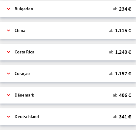
234
€
ab
Bulgarien
1.115
€
ab
China
1.240
€
ab
Costa Rica
1.157
€
ab
Curaçao
406
€
ab
Dänemark
341
€
ab
Deutschland