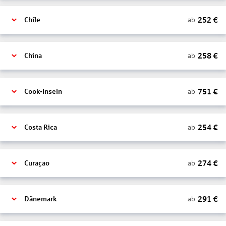
252
€
ab
Chile
258
€
ab
China
751
€
ab
Cook-Inseln
254
€
ab
Costa Rica
274
€
ab
Curaçao
291
€
ab
Dänemark