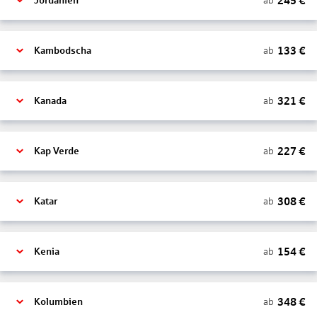
245
€
ab
Jordanien
133
€
ab
Kambodscha
321
€
ab
Kanada
227
€
ab
Kap Verde
308
€
ab
Katar
154
€
ab
Kenia
348
€
ab
Kolumbien