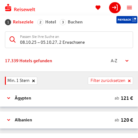
Reiseziele
Hotel
Buchen
1
2
3
Passen Sie Ihre Suche an
08.10.25
–
05.10.27
,
2 Erwachsene
17.339
Hotels gefunden
A-Z
Min. 1 Stern
Filter zurücksetzen
121
€
ab
Ägypten
120
€
ab
Albanien