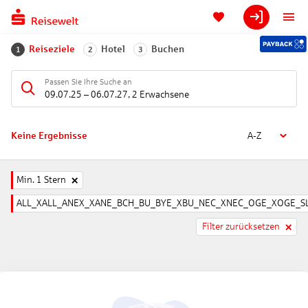
Reiseziele
Hotel
Buchen
1
2
3
Passen Sie Ihre Suche an
09.07.25
–
06.07.27
,
2 Erwachsene
Keine Ergebnisse
A-Z
Min. 1 Stern
ALL_XALL_ANEX_XANE_BCH_BU_BYE_XBU_NEC_XNEC_OGE_XOGE_SL
Filter zurücksetzen