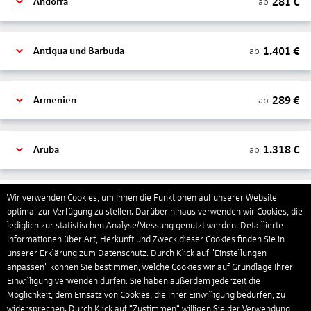
281
€
ab
Andorra
1.401
€
ab
Antigua und Barbuda
289
€
ab
Armenien
1.318
€
ab
Aruba
1.265
€
Wir verwenden Cookies, um Ihnen die Funktionen auf unserer Website
ab
Australien
optimal zur Verfügung zu stellen. Darüber hinaus verwenden wir Cookies, die
lediglich zur statistischen Analyse/Messung genutzt werden. Detaillierte
Informationen über Art, Herkunft und Zweck dieser Cookies finden Sie in
1.543
€
ab
Bahamas
unserer Erklärung zum Datenschutz. Durch Klick auf "Einstellungen
anpassen" können Sie bestimmen, welche Cookies wir auf Grundlage Ihrer
Einwilligung verwenden dürfen. Sie haben außerdem jederzeit die
Möglichkeit, dem Einsatz von Cookies, die Ihrer Einwilligung bedürfen, zu
803
€
ab
Bahrain
widersprechen. Durch Klick auf “Zustimmen“ willigen Sie der Verwendung