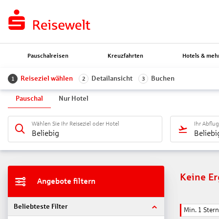
Pauschalreisen
Kreuzfahrten
Hotels & meh
Reiseziel wählen
Detailansicht
Buchen
1
2
3
Pauschal
Nur Hotel
Wählen Sie Ihr Reiseziel oder Hotel
Ihr Abflu
Beliebig
Beliebi
Keine E
Angebote filtern
Beliebteste Filter
Min. 1 Stern