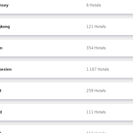
nsey
6
Hotels
gkong
121
Hotels
en
354
Hotels
nesien
1.167
Hotels
d
259
Hotels
d
111
Hotels