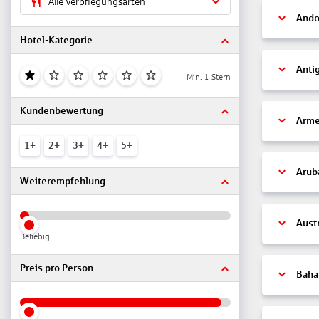
Alle Verpflegungsarten
Ando
Hotel-Kategorie
Anti
Min. 1 Stern
Kundenbewertung
Arme
1+
2+
3+
4+
5+
Arub
Weiterempfehlung
Aust
Beliebig
Preis pro Person
Bah