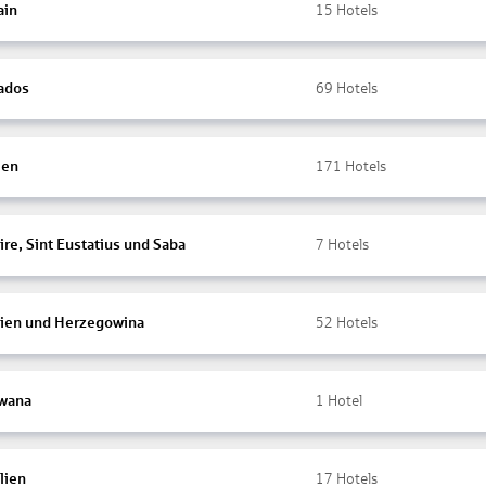
ain
15
Hotels
ados
69
Hotels
ien
171
Hotels
re, Sint Eustatius und Saba
7
Hotels
ien und Herzegowina
52
Hotels
wana
1
Hotel
lien
17
Hotels