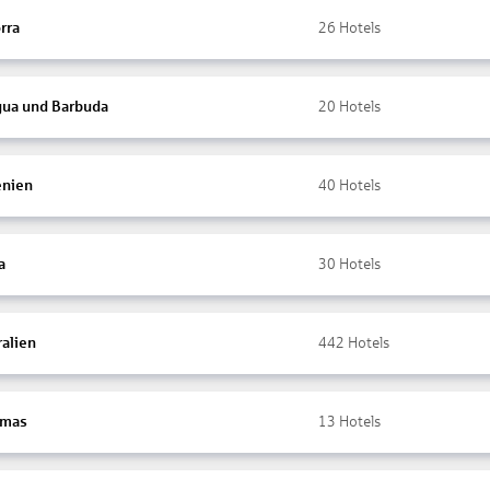
rra
26
Hotels
gua und Barbuda
20
Hotels
nien
40
Hotels
a
30
Hotels
ralien
442
Hotels
amas
13
Hotels