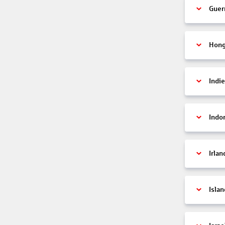
Guer
Hon
Indi
Indo
Irlan
Islan