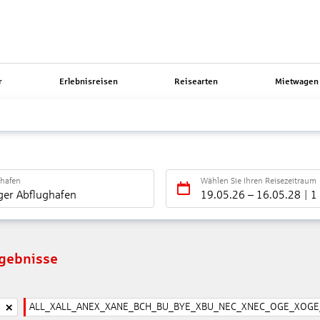
r
Erlebnisreisen
Reisearten
Mietwagen 
ghafen
Wählen Sie Ihren Reisezeitraum
ger Abflughafen
19.05.26
–
16.05.28
1
rgebnisse
ALL_XALL_ANEX_XANE_BCH_BU_BYE_XBU_NEC_XNEC_OGE_XOGE_