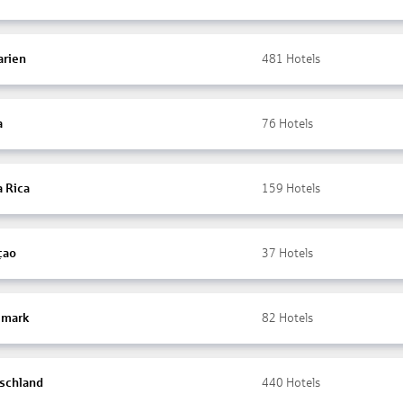
arien
481
Hotels
a
76
Hotels
a Rica
159
Hotels
çao
37
Hotels
mark
82
Hotels
schland
440
Hotels