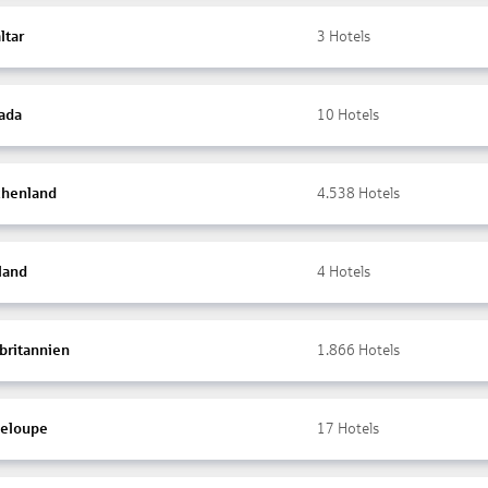
ltar
3
Hotels
ada
10
Hotels
chenland
4.538
Hotels
land
4
Hotels
britannien
1.866
Hotels
eloupe
17
Hotels