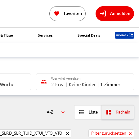
Favoriten
Anmelden
& Flüge
Services
Special Deals
Wer wird verreisen
 Woche
2 Erw.
Keine Kinder
1 Zimmer
A-Z
Liste
Kacheln
SLRD_SLR_TUID_XTUI_VTO_VTOI
Filter zurücksetzen