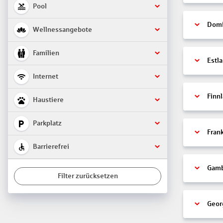
Pool
Domi
Wellnessangebote
Familien
Estl
Internet
Finn
Haustiere
Parkplatz
Fran
Barrierefrei
Gamb
Filter zurücksetzen
Geor