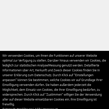
Wir verwenden Cookies, um Ihnen die Funktionen auf unserer Website
optimal zur Verfügung zu stellen. Darüber hinaus verwenden wir Cookies, die
lediglich zur statistischen Analyse/Messung genutzt werden. Detaillierte
Informationen über Art, Herkunft und Zweck dieser Cookies finden Sie in
unserer Erklärung zum Datenschutz. Durch Klick auf "Einstellungen
anpassen" können Sie bestimmen, welche Cookies wir auf Grundlage Ihrer
Einwilligung verwenden dürfen. Sie haben außerdem jederzeit die
Möglichkeit, dem Einsatz von Cookies, die Ihrer Einwilligung bedürfen, zu
widersprechen. Durch Klick auf “Zustimmen“ willigen Sie der Verwendung
aller auf dieser Website einsetzbaren Cookies ein. Ihre Einwilligung ist
freiwillig.