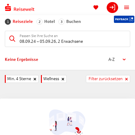
Reiseziele
Hotel
Buchen
1
2
3
Passen Sie Ihre Suche an
08.09.24
–
05.09.26
,
2 Erwachsene
Keine Ergebnisse
A-Z
Min. 4 Sterne
Wellness
Filter zurücksetzen