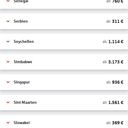
760
€
ab
Senegal
311
€
ab
Serbien
1.114
€
ab
Seychellen
3.173
€
ab
Simbabwe
936
€
ab
Singapur
1.561
€
ab
Sint Maarten
369
€
ab
Slowakei