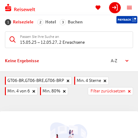
Reiseziele
Hotel
Buchen
1
2
3
Passen Sie Ihre Suche an
15.05.25
–
12.05.27
,
2 Erwachsene
Keine Ergebnisse
A-Z
GT06-BR,GT06-BRE,GT06-BRP
Min. 4 Sterne
Min. 4 von 6
Min. 80%
Filter zurücksetzen