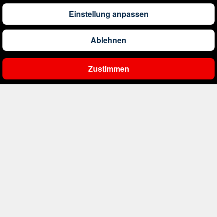
1.291
€
ab
Barbados
Einstellung anpassen
Ablehnen
561
€
ab
Belgien
Zustimmen
Ergebnisse filtern
2.000
€
ab
Bonaire, Sint Eustatius und Saba
402
€
ab
Bosnien und Herzegowina
1.178
€
ab
Botswana
1.533
€
ab
Brasilien
226
€
ab
Bulgarien