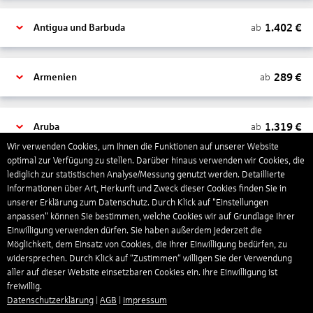
1.402
€
ab
Antigua und Barbuda
289
€
ab
Armenien
1.319
€
ab
Aruba
Wir verwenden Cookies, um Ihnen die Funktionen auf unserer Website
optimal zur Verfügung zu stellen. Darüber hinaus verwenden wir Cookies, die
lediglich zur statistischen Analyse/Messung genutzt werden. Detaillierte
1.265
€
ab
Australien
Informationen über Art, Herkunft und Zweck dieser Cookies finden Sie in
unserer Erklärung zum Datenschutz. Durch Klick auf "Einstellungen
anpassen" können Sie bestimmen, welche Cookies wir auf Grundlage Ihrer
1.567
€
ab
Bahamas
Einwilligung verwenden dürfen. Sie haben außerdem jederzeit die
Möglichkeit, dem Einsatz von Cookies, die Ihrer Einwilligung bedürfen, zu
widersprechen. Durch Klick auf “Zustimmen“ willigen Sie der Verwendung
aller auf dieser Website einsetzbaren Cookies ein. Ihre Einwilligung ist
804
€
ab
Bahrain
freiwillig.
Datenschutzerklärung
|
AGB
|
Impressum