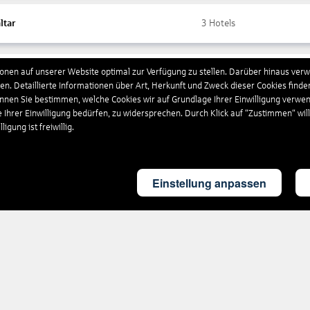
ltar
3
Hotels
nen auf unserer Website optimal zur Verfügung zu stellen. Darüber hinaus verwe
ada
10
Hotels
n. Detaillierte Informationen über Art, Herkunft und Zweck dieser Cookies finde
önnen Sie bestimmen, welche Cookies wir auf Grundlage Ihrer Einwilligung verwe
e Ihrer Einwilligung bedürfen, zu widersprechen. Durch Klick auf “Zustimmen“ wil
chenland
4.394
Hotels
igung ist freiwillig.
land
4
Hotels
Einstellung anpassen
britannien
1.664
Hotels
eloupe
16
Hotels