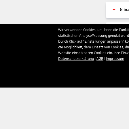
Gibra
Wir verwenden Cookies, um Ihnen die Funktio
Gren
statistischen Analyse/Messung genutzt werde
Durch Klick auf "Einstellungen anpassen" k
die Möglichkeit, dem Einsatz von Cookies, di
Grie
Website einsetzbaren Cookies ein. Ihre Einwill
Datenschutzerklärung
|
AGB
|
Impressum
Grön
Groß
Guad