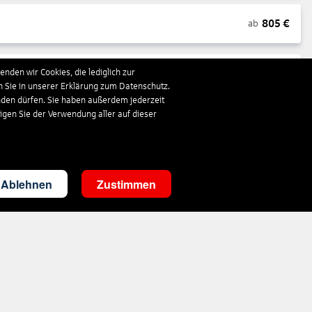
805
€
ab
nden wir Cookies, die lediglich zur
1.663
€
ab
n Sie in unserer Erklärung zum Datenschutz.
nden dürfen. Sie haben außerdem jederzeit
ligen Sie der Verwendung aller auf dieser
290
€
ab
3.498
€
ab
Ablehnen
Zustimmen
303
€
ab
1.410
€
ab