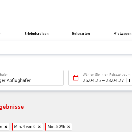
r
Erlebnisreisen
Reisearten
Mietwagen 
ghafen
Wählen Sie Ihren Reisezeitraum
ger Abflughafen
26.04.25
–
23.04.27
1
rgebnisse
ne
Min. 4 von 6
Min. 80%