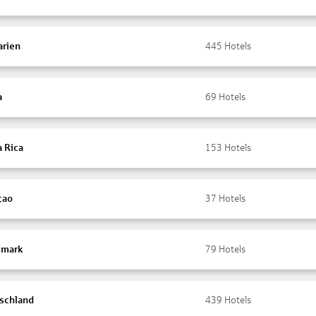
arien
445
Hotels
a
69
Hotels
a Rica
153
Hotels
çao
37
Hotels
mark
79
Hotels
schland
439
Hotels