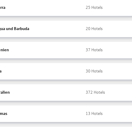
rra
25
Hotels
gua und Barbuda
20
Hotels
nien
37
Hotels
a
30
Hotels
ralien
372
Hotels
amas
13
Hotels