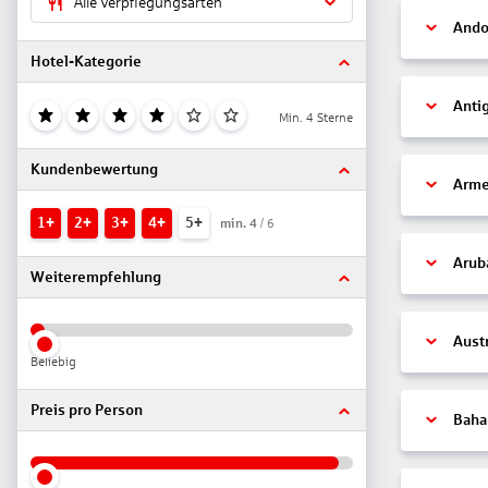
Alle Verpflegungsarten
Ando
Hotel-Kategorie
Anti
Min. 4 Sterne
Kundenbewertung
Arme
1+
2+
3+
4+
5+
min.
4
/ 6
Arub
Weiterempfehlung
Aust
Beliebig
Preis pro Person
Bah