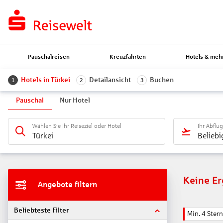
Pauschalreisen
Kreuzfahrten
Hotels & meh
Hotels in Türkei
Detailansicht
Buchen
1
2
3
Pauschal
Nur Hotel
Wählen Sie Ihr Reiseziel oder Hotel
Ihr Abflu
Türkei
Beliebi
Keine E
Angebote filtern
Beliebteste Filter
Min. 4 Ster