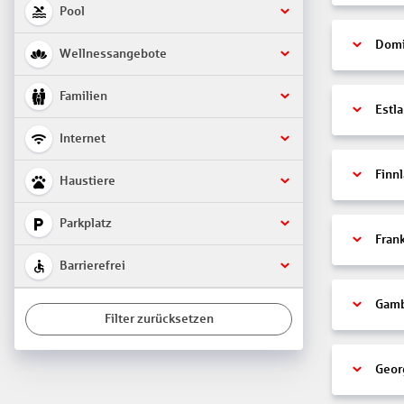
Pool
Domi
Wellnessangebote
Familien
Estl
Internet
Finn
Haustiere
Parkplatz
Fran
Barrierefrei
Gamb
Filter zurücksetzen
Geor