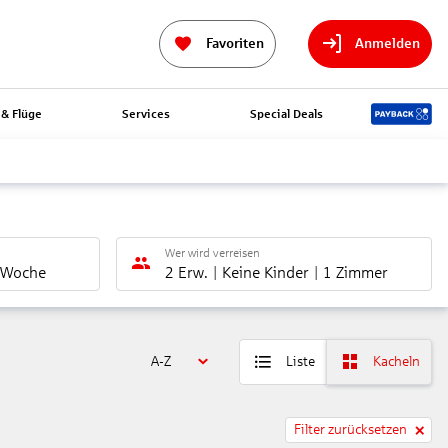
Favoriten
Anmelden
& Flüge
Services
Special Deals
Wer wird verreisen
 Woche
2 Erw.
Keine Kinder
1 Zimmer
A-Z
Liste
Kacheln
Filter zurücksetzen