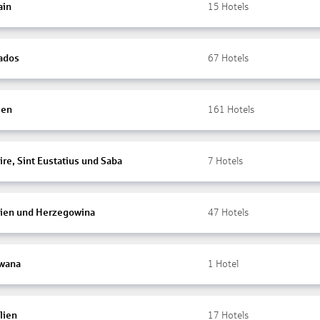
ain
15
Hotels
ados
67
Hotels
ien
161
Hotels
re, Sint Eustatius und Saba
7
Hotels
ien und Herzegowina
47
Hotels
wana
1
Hotel
lien
17
Hotels