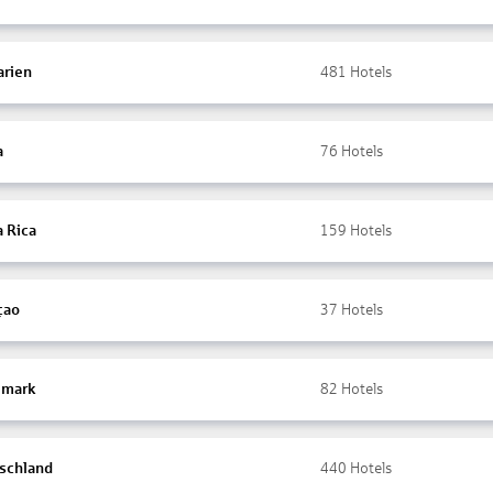
arien
481
Hotels
a
76
Hotels
a Rica
159
Hotels
çao
37
Hotels
mark
82
Hotels
schland
440
Hotels