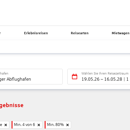
r
Erlebnisreisen
Reisearten
Mietwagen 
ghafen
Wählen Sie Ihren Reisezeitraum
ger Abflughafen
19.05.26
–
16.05.28
1
rgebnisse
ne
Min. 4 von 6
Min. 80%