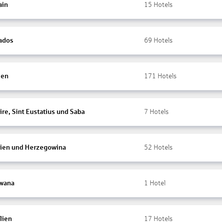
ain
15
Hotels
ados
69
Hotels
ien
171
Hotels
re, Sint Eustatius und Saba
7
Hotels
ien und Herzegowina
52
Hotels
wana
1
Hotel
lien
17
Hotels