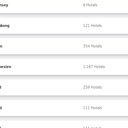
nsey
6
Hotels
gkong
121
Hotels
en
354
Hotels
nesien
1.167
Hotels
d
259
Hotels
d
111
Hotels