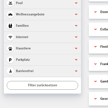
Pool
Domi
Wellnessangebote
Familien
Estl
Internet
Finn
Haustiere
Parkplatz
Fran
Barrierefrei
Gamb
Filter zurücksetzen
Geor