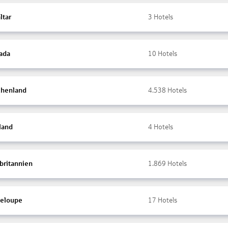
ltar
3
Hotels
ada
10
Hotels
chenland
4.538
Hotels
land
4
Hotels
britannien
1.869
Hotels
eloupe
17
Hotels