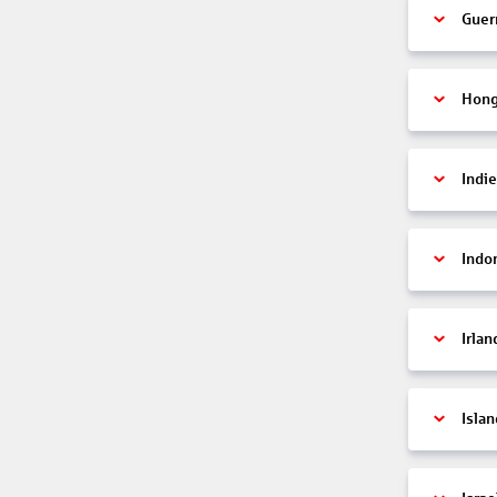
Guer
Hon
Indi
Indo
Irlan
Islan