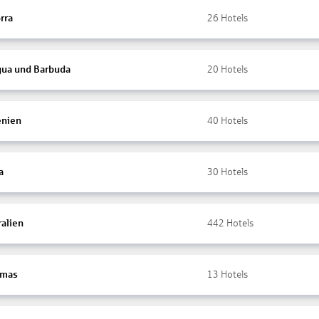
rra
26
Hotels
gua und Barbuda
20
Hotels
nien
40
Hotels
a
30
Hotels
ralien
442
Hotels
amas
13
Hotels