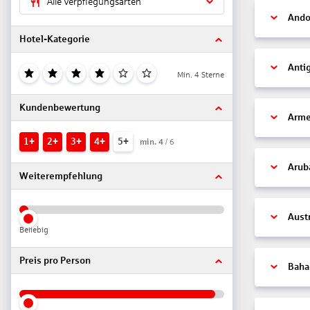
Alle Verpflegungsarten
Ando
Hotel-Kategorie
Anti
Min. 4 Sterne
Kundenbewertung
Arme
1+
2+
3+
4+
5+
min.
4
/ 6
Arub
Weiterempfehlung
Aust
Beliebig
Preis pro Person
Bah