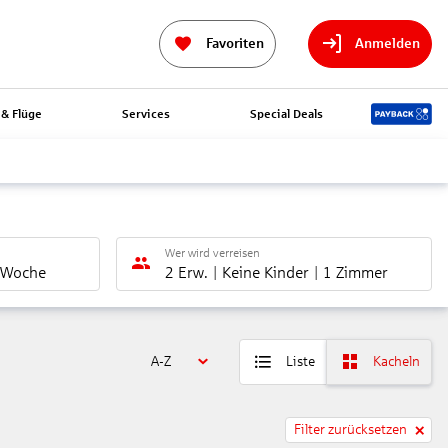
Favoriten
Anmelden
& Flüge
Services
Special Deals
Wer wird verreisen
 Woche
2 Erw.
Keine Kinder
1 Zimmer
A-Z
Liste
Kacheln
Filter zurücksetzen