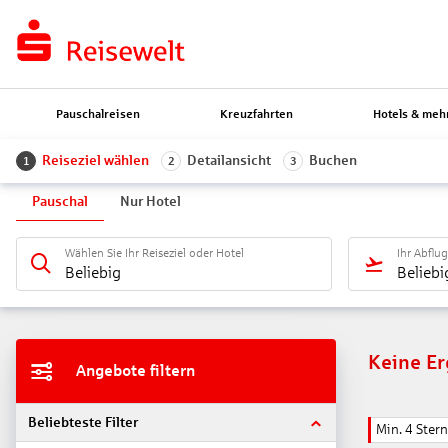
Pauschalreisen
Kreuzfahrten
Hotels & meh
Reiseziel wählen
Detailansicht
Buchen
1
2
3
Pauschal
Nur Hotel
Wählen Sie Ihr Reiseziel oder Hotel
Ihr Abflu
Beliebig
Beliebi
Keine E
Angebote filtern
Beliebteste Filter
Min. 4 Ster