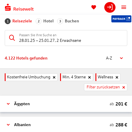
Reiseziele
Hotel
Buchen
1
2
3
Passen Sie Ihre Suche an
28.01.25
–
25.01.27
,
2 Erwachsene
4.122
Hotels gefunden
A-Z
Kostenfreie Umbuchung
Min. 4 Sterne
Wellness
Filter zurücksetzen
201
€
ab
Ägypten
288
€
ab
Albanien