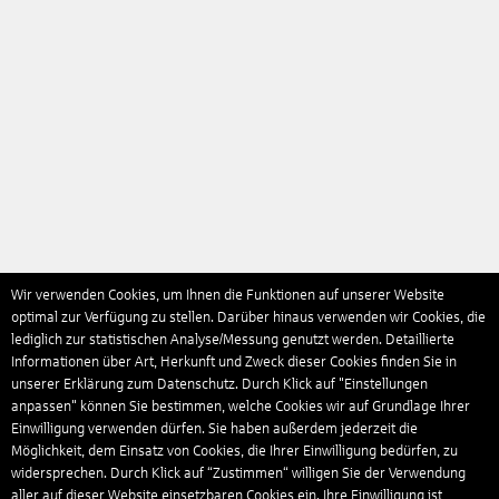
Wir verwenden Cookies, um Ihnen die Funktionen auf unserer Website
optimal zur Verfügung zu stellen. Darüber hinaus verwenden wir Cookies, die
lediglich zur statistischen Analyse/Messung genutzt werden. Detaillierte
Informationen über Art, Herkunft und Zweck dieser Cookies finden Sie in
unserer Erklärung zum Datenschutz. Durch Klick auf "Einstellungen
anpassen" können Sie bestimmen, welche Cookies wir auf Grundlage Ihrer
Einwilligung verwenden dürfen. Sie haben außerdem jederzeit die
Möglichkeit, dem Einsatz von Cookies, die Ihrer Einwilligung bedürfen, zu
widersprechen. Durch Klick auf “Zustimmen“ willigen Sie der Verwendung
aller auf dieser Website einsetzbaren Cookies ein. Ihre Einwilligung ist