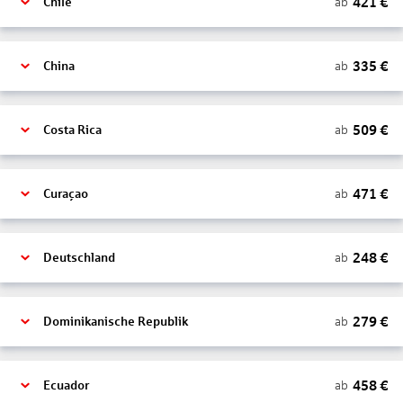
421
€
ab
Chile
335
€
ab
China
509
€
ab
Costa Rica
471
€
ab
Curaçao
248
€
ab
Deutschland
279
€
ab
Dominikanische Republik
458
€
ab
Ecuador