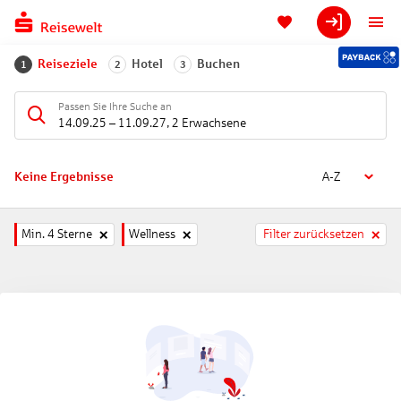
Reiseziele
Hotel
Buchen
1
2
3
Passen Sie Ihre Suche an
14.09.25
–
11.09.27
,
2 Erwachsene
Keine Ergebnisse
A-Z
Min. 4 Sterne
Wellness
Filter zurücksetzen