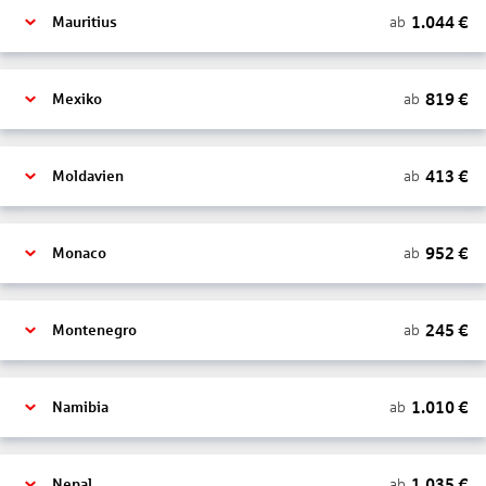
1.044
€
ab
Mauritius
819
€
ab
Mexiko
413
€
ab
Moldavien
952
€
ab
Monaco
245
€
ab
Montenegro
1.010
€
ab
Namibia
1.035
€
ab
Nepal