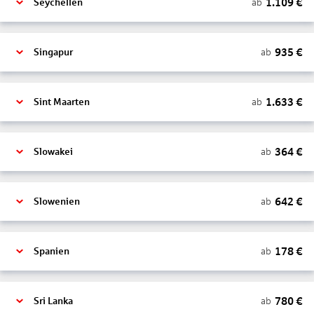
1.109
€
ab
Seychellen
935
€
ab
Singapur
1.633
€
ab
Sint Maarten
364
€
ab
Slowakei
642
€
ab
Slowenien
178
€
ab
Spanien
780
€
ab
Sri Lanka