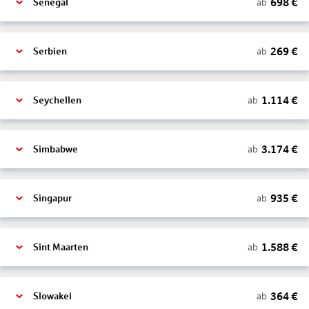
698
€
ab
Senegal
269
€
ab
Serbien
1.114
€
ab
Seychellen
3.174
€
ab
Simbabwe
935
€
ab
Singapur
1.588
€
ab
Sint Maarten
364
€
ab
Slowakei