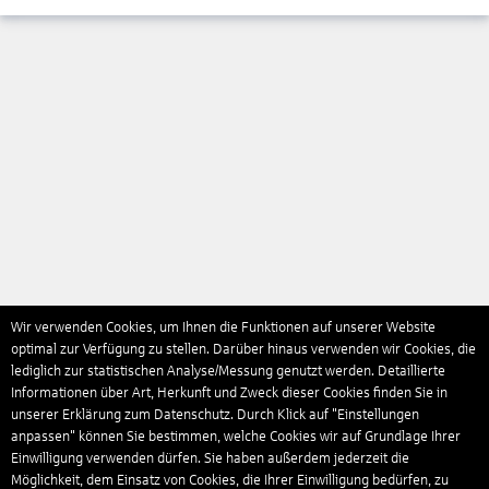
Wir verwenden Cookies, um Ihnen die Funktionen auf unserer Website
optimal zur Verfügung zu stellen. Darüber hinaus verwenden wir Cookies, die
lediglich zur statistischen Analyse/Messung genutzt werden. Detaillierte
Informationen über Art, Herkunft und Zweck dieser Cookies finden Sie in
unserer Erklärung zum Datenschutz. Durch Klick auf "Einstellungen
anpassen" können Sie bestimmen, welche Cookies wir auf Grundlage Ihrer
Einwilligung verwenden dürfen. Sie haben außerdem jederzeit die
Möglichkeit, dem Einsatz von Cookies, die Ihrer Einwilligung bedürfen, zu