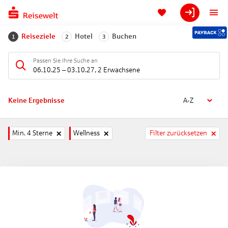
Reiseziele
Hotel
Buchen
1
2
3
Passen Sie Ihre Suche an
06.10.25
–
03.10.27
,
2 Erwachsene
Keine Ergebnisse
A-Z
Min. 4 Sterne
Wellness
Filter zurücksetzen