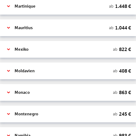
1.448
€
ab
Martinique
1.044
€
ab
Mauritius
822
€
ab
Mexiko
408
€
ab
Moldavien
863
€
ab
Monaco
245
€
ab
Montenegro
983
€
ab
Namibia