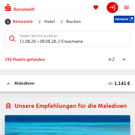
Reiseziele
Hotel
Buchen
1
2
3
Passen Sie Ihre Suche an
11.08.26
–
08.08.28
,
2 Erwachsene
192
Hotels gefunden
A-Z
1.141
€
ab
Malediven
Unsere Empfehlungen für die Malediven