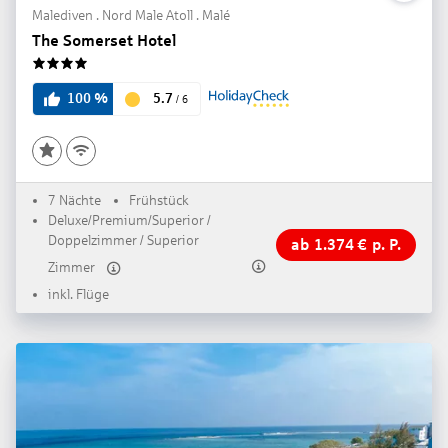
Malediven . Nord Male Atoll . Malé
The Somerset Hotel
4
5.7
100
%
/
6
7 Nächte
Frühstück
Deluxe/Premium/Superior /
Doppelzimmer / Superior
ab
1.374
€
p. P.
Zimmer
inkl. Flüge