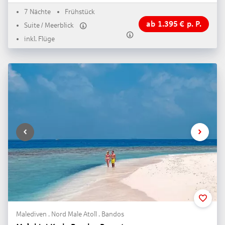
7 Nächte
Frühstück
ab
1.395
€
p. P.
Suite / Meerblick
inkl. Flüge
Malediven . Nord Male Atoll . Bandos