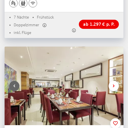
7 Nächte
Frühstück
ab
1.297
€
p. P.
Doppelzimmer
inkl. Flüge