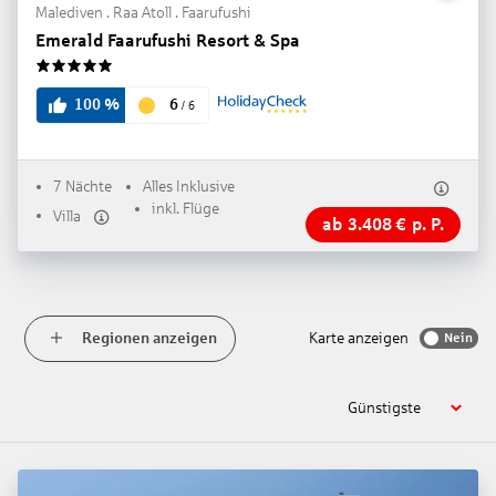
Malediven . Raa Atoll . Faarufushi
Emerald Faarufushi Resort & Spa
5
6
100
%
/
6
7 Nächte
Alles Inklusive
inkl. Flüge
Villa
ab
3.408
€
p. P.
Regionen anzeigen
Karte anzeigen
Nein
Günstigste