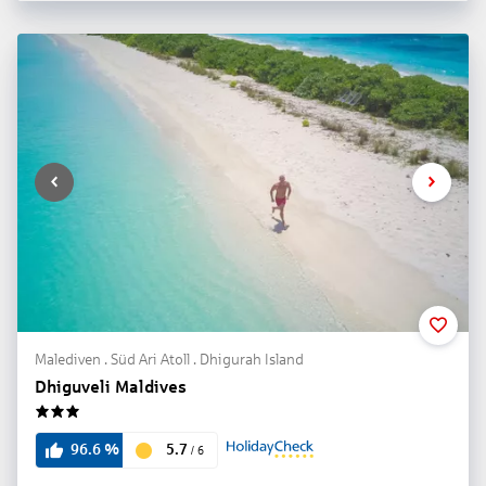
Malediven . Süd Ari Atoll . Dhigurah Island
Dhiguveli Maldives
3
5.7
96.6
%
/
6