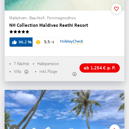
Malediven . Baa Atoll . Fonimagoodhoo
NH Collection Maldives Reethi Resort
5
5.5
96.2
%
/
6
7 Nächte
Halbpension
ab
1.254
€
p. P.
Villa
inkl. Flüge