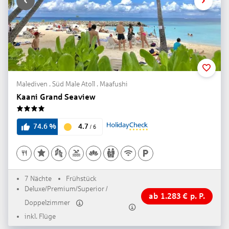
Malediven . Süd Male Atoll . Maafushi
Kaani Grand Seaview
4
4.7
74.6
%
/
6
7 Nächte
Frühstück
Deluxe/Premium/Superior /
ab
1.283
€
p. P.
Doppelzimmer
inkl. Flüge