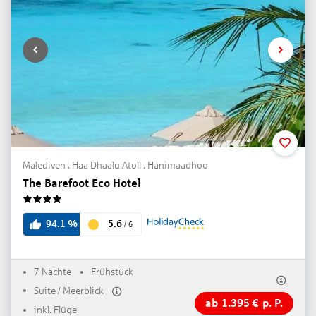
Malediven . Haa Dhaalu Atoll . Hanimaadhoo
The Barefoot Eco Hotel
4
5.6
94.1
%
/
6
7 Nächte
Frühstück
Suite / Meerblick
ab
1.395
€
p. P.
inkl. Flüge