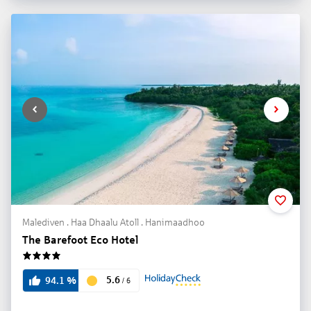
Malediven . Haa Dhaalu Atoll . Hanimaadhoo
The Barefoot Eco Hotel
4
5.6
94.1
%
/
6