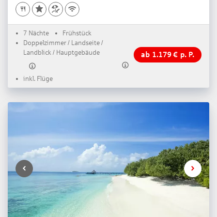
7 Nächte
Frühstück
Doppelzimmer / Landseite /
Landblick / Hauptgebäude
ab
1.179
€
p. P.
inkl. Flüge