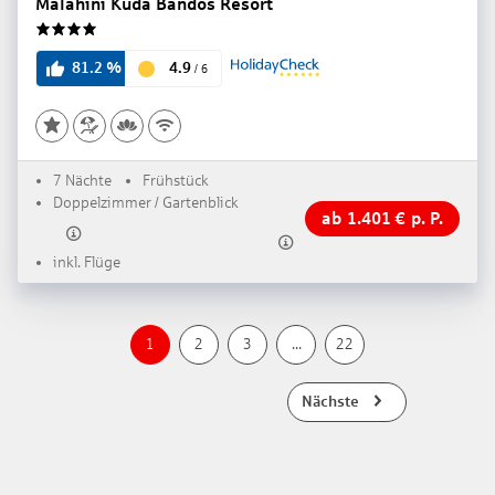
Malahini Kuda Bandos Resort
4
4.9
81.2
%
/
6
7 Nächte
Frühstück
Doppelzimmer / Gartenblick
ab
1.401
€
p. P.
inkl. Flüge
1
2
3
...
22
Nächste