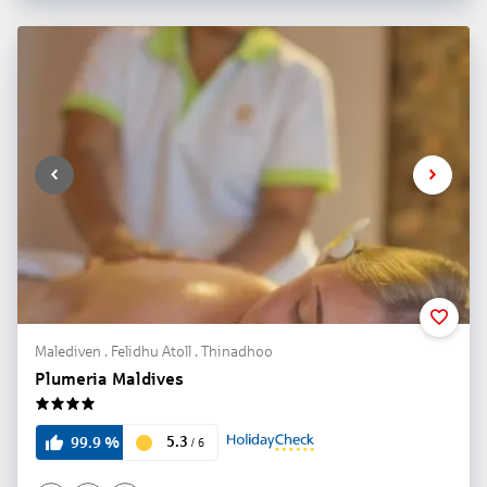
Malediven . Felidhu Atoll . Thinadhoo
Plumeria Maldives
4
5.3
99.9
%
/
6