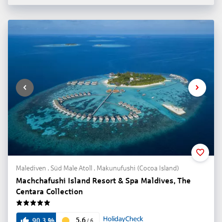
Malediven . Süd Male Atoll . Makunufushi (Cocoa Island)
Machchafushi Island Resort & Spa Maldives, The
Centara Collection
5
5.6
90.3
%
/
6