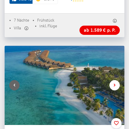
7 Nächte
Frühstück
inkl. Flüge
Villa
ab
1.589
€
p. P.