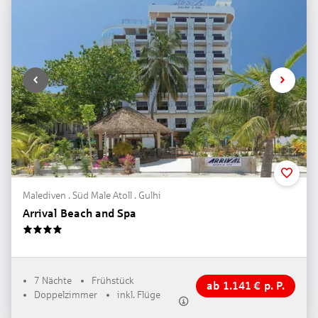
Malediven . Süd Male Atoll . Gulhi
Arrival Beach and Spa
4
7 Nächte
Frühstück
ab
1.141
€
p. P.
Doppelzimmer
inkl. Flüge