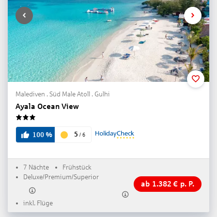
Malediven . Süd Male Atoll . Gulhi
Ayala Ocean View
3
5
100
%
/
6
7 Nächte
Frühstück
Deluxe/Premium/Superior
ab
1.382
€
p. P.
inkl. Flüge