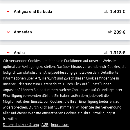
1.401
€
ab
Antigua und Barbuda
289
€
ab
Armenien
1.318
€
ab
Aruba
Wir verwenden Cookies, um Ihnen die Funktionen auf unserer Website
optimal zur Verfügung zu stellen. Darüber hinaus verwenden wir Cookies, die
lediglich zur statistischen Analyse/Messung genutzt werden. Detaillierte
1.265
€
ab
Australien
Informationen über Art, Herkunft und Zweck dieser Cookies finden Sie in
unserer Erklärung zum Datenschutz. Durch Klick auf "Einstellungen
anpassen" können Sie bestimmen, welche Cookies wir auf Grundlage Ihrer
1.550
€
ab
Bahamas
Einwilligung verwenden dürfen. Sie haben außerdem jederzeit die
Möglichkeit, dem Einsatz von Cookies, die Ihrer Einwilligung bedürfen, zu
widersprechen. Durch Klick auf “Zustimmen“ willigen Sie der Verwendung
aller auf dieser Website einsetzbaren Cookies ein. Ihre Einwilligung ist
804
€
ab
Bahrain
freiwillig.
Datenschutzerklärung
|
AGB
|
Impressum