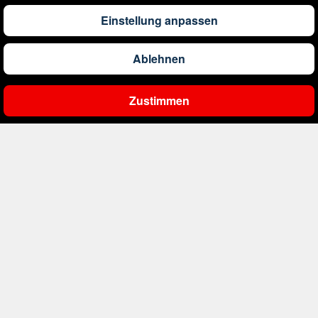
1.309
€
ab
Barbados
Einstellung anpassen
Ablehnen
561
€
ab
Belgien
Zustimmen
Ergebnisse filtern
2.000
€
ab
Bonaire, Sint Eustatius und Saba
402
€
ab
Bosnien und Herzegowina
1.178
€
ab
Botswana
1.593
€
ab
Brasilien
234
€
ab
Bulgarien