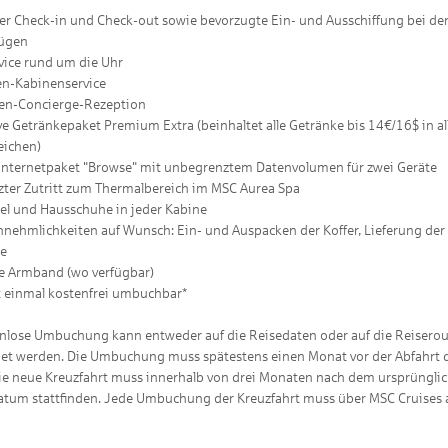
er Check-in und Check-out sowie bevorzugte Ein- und Ausschiffung bei de
lügen
vice rund um die Uhr
n-Kabinenservice
en-Concierge-Rezeption
ive Getränkepaket Premium Extra (beinhaltet alle Getränke bis 14€/16$ in al
eichen)
nternetpaket "Browse" mit unbegrenztem Datenvolumen für zwei Geräte
ter Zutritt zum Thermalbereich im MSC Aurea Spa
l und Hausschuhe in jeder Kabine
nnehmlichkeiten auf Wunsch: Ein- und Auspacken der Koffer, Lieferung der 
ne
e Armband (wo verfügbar)
t einmal kostenfrei umbuchbar*
enlose Umbuchung kann entweder auf die Reisedaten oder auf die Reisero
t werden. Die Umbuchung muss spätestens einen Monat vor der Abfahrt 
ie neue Kreuzfahrt muss innerhalb von drei Monaten nach dem ursprüngli
atum stattfinden. Jede Umbuchung der Kreuzfahrt muss über MSC Cruises 