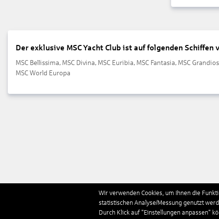
Der exklusive MSC Yacht Club ist auf folgenden Schiffen 
MSC Bellissima, MSC Divina, MSC Euribia, MSC Fantasia, MSC Grandio
MSC World Europa
Wir verwenden Cookies, um Ihnen die Funktio
statistischen Analyse/Messung genutzt werde
Durch Klick auf "Einstellungen anpassen" k