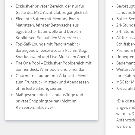
Exklusiver privater Bereich, der nur für
Bevorzugt
Gäste des MSC Yacht Club zugänglich ist
Landausf
Elegante Suiten mit Memory-Foam-
Butler-Ser
Matratzen, feinster Bettwäsche aus
24-Stunde
ägyptischer Baumwolle und Dorelan
24- Stund
Kopfkissen-Set auf den Vorderdecks
All-Inclus
Top-Sail-Lounge mit Panoramablick,
Schiffsber
Barangebot, Teeservice am Nachmittag,
Premium I
Snackauswahl und Live-Musik am Abend
Unbegrenz
The One Pool – Exklusiver Poolbereich mit
Bademante
Sonnendeck, Whirlpools und einer Bar
Weitere A
Gourmetrestaurant mit À-la-carte Menü
Ihre Kabi
zum Frühstück, Mittag- und Abendessen
MSC for M
ohne feste Sitzungszeiten
Kreuzfahr
Maßgeschneiderte Landausflüge und
private Shoppingtouren (nicht im
*Die kost
Reisepreis inklusive)
angewende
werden. D
Abfahrtsd
werden.