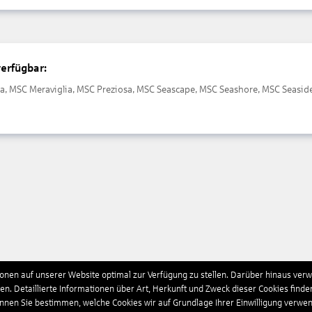
verfügbar:
sa, MSC Meraviglia, MSC Preziosa, MSC Seascape, MSC Seashore, MSC Seasi
nen auf unserer Website optimal zur Verfügung zu stellen. Darüber hinaus verwe
n. Detaillierte Informationen über Art, Herkunft und Zweck dieser Cookies finde
önnen Sie bestimmen, welche Cookies wir auf Grundlage Ihrer Einwilligung verwe