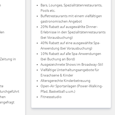
n
Bars, Lounges, Spezialitätenrestaurants,
Pools etc.
Buffetrestaurants mit einem vielfältigen
gastronomischen Angebot
20% Rabatt auf ausgewählte Dinner-
len
Erlebnisse in den Spezialitätenrestaurants
(bei Vorausbuchung)
40% Rabatt auf eine ausgewählte Spa-
Anwendung (bei Vorausbuchung)
10% Rabatt auf alle Spa-Anwendungen
Zeitung in
(bei Buchung an Bord)
Ausgezeichnete Shows im Broadway-Stil
Vielfältige Unterhaltungsangebote für
Erwachsene & Kinder
Altersgerechte Kinderbetreuung
ute
Open-Air Sportanlagen (Power-Walking-
durchgeführt
Pfad, Basketball u.v.m.)
chen
Fitnessstudio
angefragt