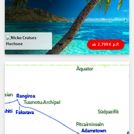
2.799
€
p.P.
ab