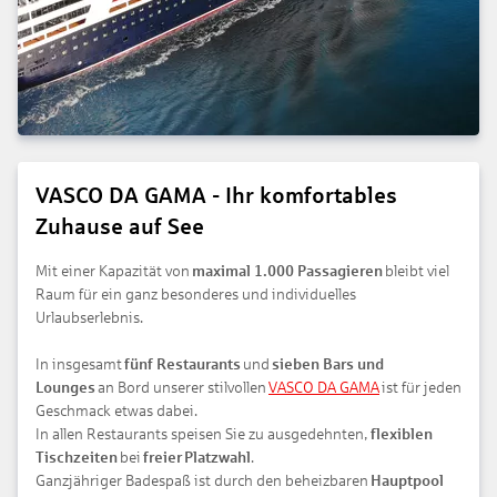
VASCO DA GAMA - Ihr komfortables
Zuhause auf See
Mit einer Kapazität von
maximal 1.000 Passagieren
bleibt viel
Raum für ein ganz besonderes und individuelles
Urlaubserlebnis.
In insgesamt
fünf Restaurants
und
sieben Bars und
Lounges
an Bord unserer stilvollen
VASCO DA GAMA
ist für jeden
Geschmack etwas dabei.
In allen Restaurants speisen Sie zu ausgedehnten,
flexiblen
Tischzeiten
bei
freier
Platzwahl
.
Ganzjähriger Badespaß ist durch den beheizbaren
Hauptpool