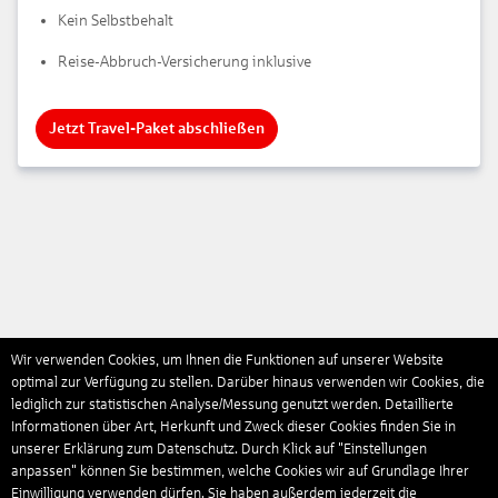
Kein Selbstbehalt
Reise-Abbruch-Versicherung inklusive
Jetzt Travel-Paket abschließen
Wir verwenden Cookies, um Ihnen die Funktionen auf unserer Website
optimal zur Verfügung zu stellen. Darüber hinaus verwenden wir Cookies, die
lediglich zur statistischen Analyse/Messung genutzt werden. Detaillierte
Informationen über Art, Herkunft und Zweck dieser Cookies finden Sie in
unserer Erklärung zum Datenschutz. Durch Klick auf "Einstellungen
anpassen" können Sie bestimmen, welche Cookies wir auf Grundlage Ihrer
Einwilligung verwenden dürfen. Sie haben außerdem jederzeit die