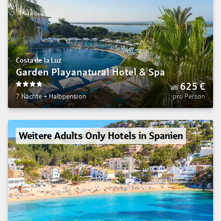
Costa de la Luz
Garden Playanatural Hotel & Spa
625
€
ab
4
7 Nächte
+
Halbpension
pro Person
Weitere Adults Only Hotels in Spanien