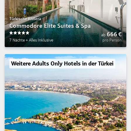
Türkische Riviera
Commodore Elite Suites & Spa
666
€
ab
5
7 Nächte
+
Alles Inklusive
pro Person
Weitere Adults Only Hotels in der Türkei