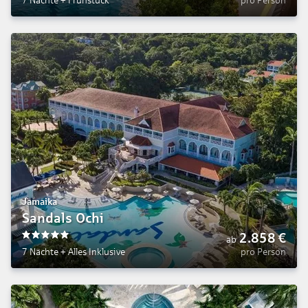
7 Nächte
+
Frühstück
pro Person
Jamaika
Sandals Ochi
2.858
€
ab
5
7 Nächte
+
Alles Inklusive
pro Person