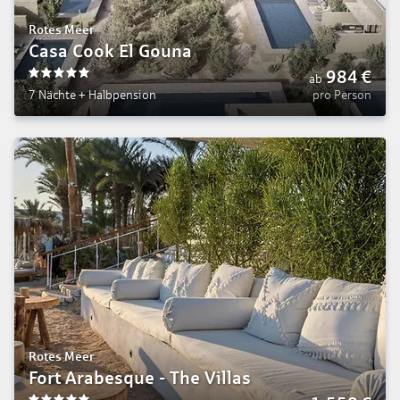
Rotes Meer
Casa Cook El Gouna
984
€
ab
5
7 Nächte
+
Halbpension
pro Person
Rotes Meer
Fort Arabesque - The Villas