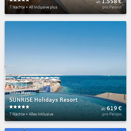
1.558
€
ab
5
7 Nächte
+
All Inclusive plus
pro Person
Rotes Meer
SUNRISE Holidays Resort
619
€
ab
5
7 Nächte
+
Alles Inklusive
pro Person