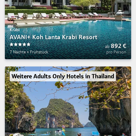
Krabi
AVANI+ Koh Lanta Krabi Resort
892
€
ab
5
7 Nächte
+
Frühstück
pro Person
Weitere Adults Only Hotels in Thailand