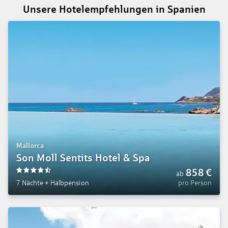
Unsere Hotelempfehlungen in Spanien
Mallorca
Son Moll Sentits Hotel & Spa
858
€
ab
4.5
7 Nächte
+
Halbpension
pro Person