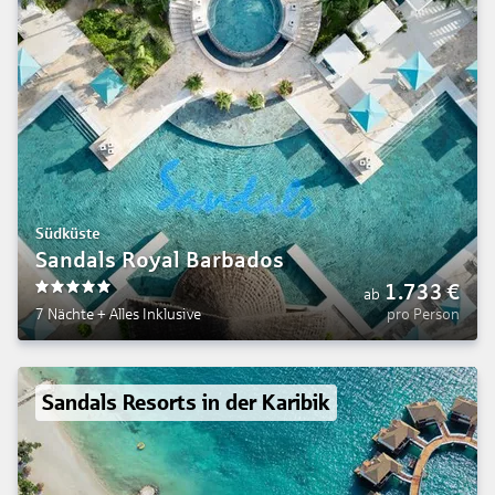
Südküste
Sandals Royal Barbados
1.733
€
ab
5
7 Nächte
+
Alles Inklusive
pro Person
Sandals Resorts in der Karibik