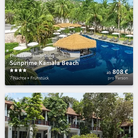
Phuket und Umgebung
Sunprime Kamala Beach
808
€
ab
4
7 Nächte
+
Frühstück
pro Person