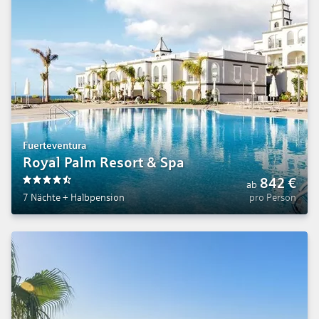
Fuerteventura
Royal Palm Resort & Spa
842
€
ab
4.5
7 Nächte
+
Halbpension
pro Person