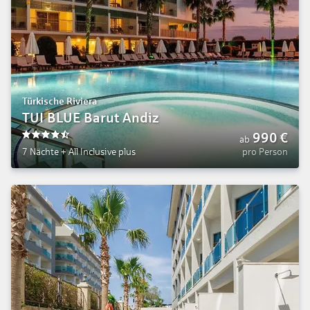
Türkische Riviera
TUI BLUE Barut Andiz
990
€
ab
4.5
7 Nächte
+
All Inclusive plus
pro Person