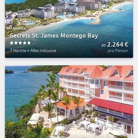
Jamaika
Secrets St. James Montego Bay
2.264
€
ab
5
7 Nächte
+
Alles Inklusive
pro Person