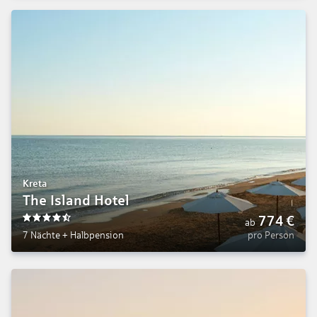
Kreta
The Island Hotel
774
€
ab
4.5
7 Nächte
+
Halbpension
pro Person