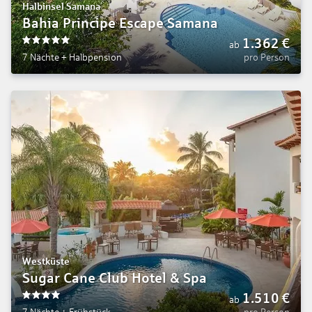
Halbinsel Samana
Bahia Principe Escape Samana
1.362
€
ab
5
7 Nächte
+
Halbpension
pro Person
Westküste
Sugar Cane Club Hotel & Spa
1.510
€
ab
4