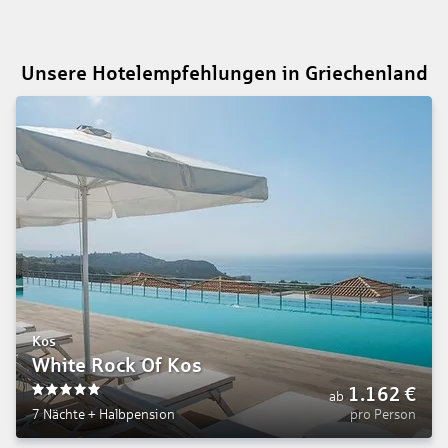
Unsere Hotelempfehlungen in Griechenland
Kos
White Rock Of Kos
1.162
€
ab
5
7 Nächte
+
Halbpension
pro Person