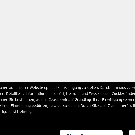
nen auf unserer Website optimal zur Verfügung zu stellen. Darüber hinaus verwe
n. Detaillierte Informationen über Art, Herkunft und Zweck dieser Cookies finde
önnen Sie bestimmen, welche Cookies wir auf Grundlage Ihrer Einwilligung verwe
e Ihrer Einwilligung bedürfen, zu widersprechen. Durch Klick auf “Zustimmen“ wil
igung ist freiwillig.