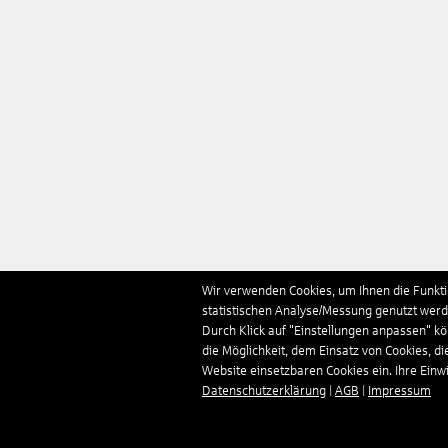
Wir verwenden Cookies, um Ihnen die Funktio
statistischen Analyse/Messung genutzt werde
Durch Klick auf "Einstellungen anpassen" k
die Möglichkeit, dem Einsatz von Cookies, di
Website einsetzbaren Cookies ein. Ihre Einwill
Datenschutzerklärung
|
AGB
|
Impressum