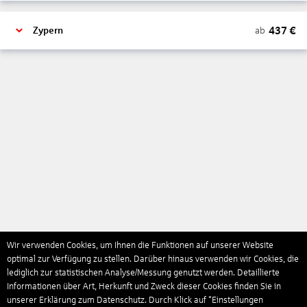
437
€
ab
Zypern
Wir verwenden Cookies, um Ihnen die Funktionen auf unserer Website
optimal zur Verfügung zu stellen. Darüber hinaus verwenden wir Cookies, die
lediglich zur statistischen Analyse/Messung genutzt werden. Detaillierte
Informationen über Art, Herkunft und Zweck dieser Cookies finden Sie in
unserer Erklärung zum Datenschutz. Durch Klick auf "Einstellungen