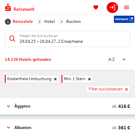
Reiseziele
Hotel
Buchen
1
2
3
Passen Sie Ihre Suche an
29.04.25
–
26.04.27
,
2 Erwachsene
14.136
Hotels gefunden
A-Z
Kostenfreie Umbuchung
Min. 1 Stern
Filter zurücksetzen
416
€
ab
Ägypten
361
€
ab
Albanien